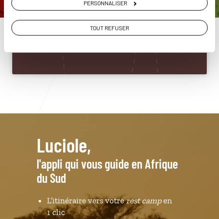
PERSONNALISER
du Sud
01 53 10 97 61
TOUT REFUSER
Du lundi au samedi de 09h30 à 18h30
Luciole,
l'appli qui vous guide en Afrique
du Sud
L’itinéraire vers votre
rest camp
en
1 clic