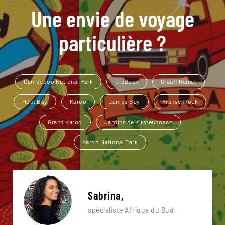
Une envie de voyage
particulière ?
Camdeboo National Park
Cradock
Graaff Reinet
Hout Bay
Karoo
Camps Bay
Franschhoek
Grand Karoo
Jardins de Kirstenbosch
Karoo National Park
Sabrina,
spécialiste Afrique du Sud