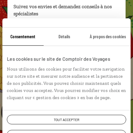
Suivez vos envies et demandez conseils à nos
spécialistes
Ils sauront organiser votre itinéraire au plus
près de vos envies et de la réalité du pays.
Consentement
Détails
À propos des cookies
Échangez en face à face ou depuis nos studios
connectés en agence, mais aussi par email ou
téléphone.
Les cookies sur le site de Comptoir des Voyages
Vous gardez le même interlocuteur avant,
Nous utilisons des cookies pour faciliter votre navigation
pendant et après votre voyage.
sur notre site et mesurer notre audience et la pertinence
de nos publicités. Vous pouvez choisir maintenant quels
cookies vous acceptez. Vous pourrez modifier vos choix en
cliquant sur « gestion des cookies » en bas de page.
DEMANDER UN DEVIS
TOUT ACCEPTER
ou
Construisez votre voyage avec un spécialiste Afrique