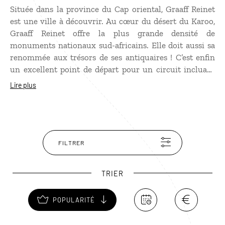
Située dans la province du Cap oriental, Graaff Reinet
est une ville à découvrir. Au cœur du désert du Karoo,
Graaff Reinet offre la plus grande densité de
monuments nationaux sud-africains. Elle doit aussi sa
renommée aux trésors de ses antiquaires ! C’est enfin
un excellent point de départ pour un circuit incluant
une randonnée au cœur des pics rocheux de la vallée de
Lire plus
la Désolation ou pour faire un safari dans le parc
national Camdeboo tout proche.
FILTRER
TRIER
POPULARITÉ