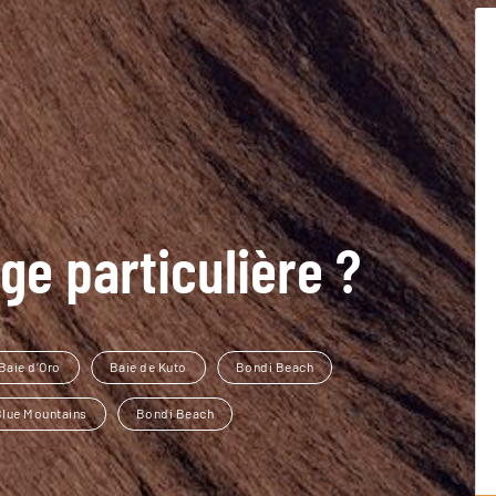
ge particulière ?
Baie d’Oro
Baie de Kuto
Bondi Beach
Blue Mountains
Bondi Beach