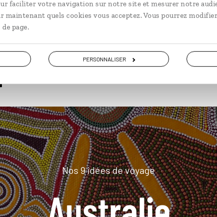
ur faciliter votre navigation sur notre site et mesurer notre audi
ir maintenant quels cookies vous acceptez. Vous pourrez modifier
 de page.
plus loin
PERSONNALISER
Nos 9 idées de voyage
Australie