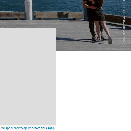
x
©
OpenStreetMap
Improve this map