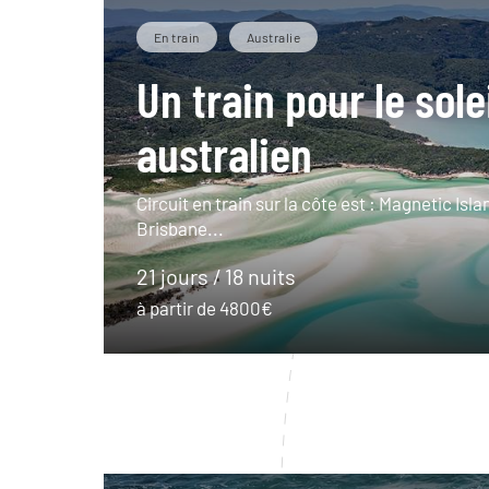
En train
Australie
Un train pour le sole
australien
Circuit en train sur la côte est : Magnetic Isla
Brisbane...
21 jours / 18 nuits
à partir de 4800€