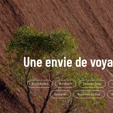
Une envie de voya
Airlie Beach
Brisbane
Circular Quay
Adelaïde
Australie du Sud