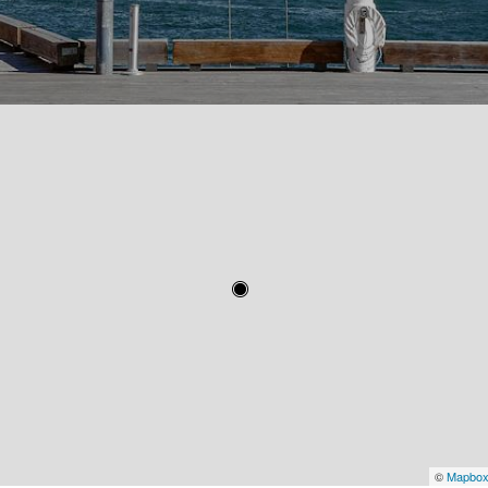
©
Mapbo