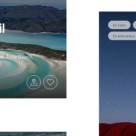
il
En train
En amoureux 
nd, Airlie Beach,