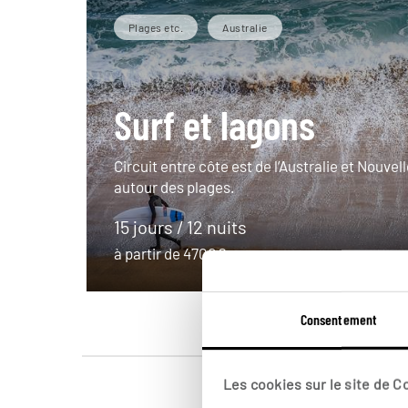
Plages etc.
Australie
Surf et lagons
Circuit entre côte est de l’Australie et Nouve
autour des plages.
15 jours / 12 nuits
à partir de 4700€
Consentement
Les cookies sur le site de 