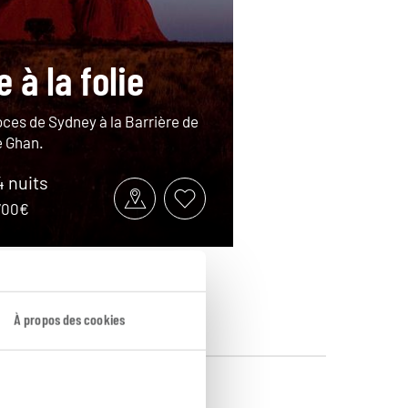
 à la folie
ces de Sydney à la Barrière de
e Ghan.
4 nuits
8700€
À propos des cookies