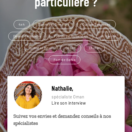
particulière ?
4x4
Bimmiyat Sink hole
Culture des roses
Désert de Wahiba
Fjords de Musandam
Al Hamra
Birkat al Mouz
Désert
Dhofar
Fort de Bahla
Nathalie,
spécialiste Oman
Lire son interview
Suivez vos envies et demandez conseils à nos
spécialistes