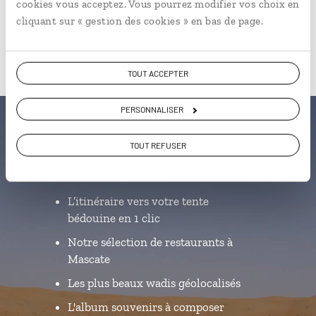
Du lundi au samedi de 09h30 à 18h30
cookies vous acceptez. Vous pourrez modifier vos choix en
cliquant sur « gestion des cookies » en bas de page.
TOUT ACCEPTER
PERSONNALISER
Luciole,
TOUT REFUSER
l'appli qui vous guide à Oman
L’itinéraire vers votre tente
bédouine en 1 clic
Notre sélection de restaurants à
Mascate
Les plus beaux wadis géolocalisés
L'album souvenirs à composer