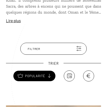
Khali. Il comprend plusieurs milliers de Boswellias
Sacra, des arbres à encens qui ne poussent que dans
quelques régions du monde, dont Oman et le Yémen
voisin. La résine de ces arbres est exploitée pour ses
Lire plus
arômes bien sûr, mais également pour ses vertus
thérapeutiques depuis des millénaires. Rejoignez
ensuite Thumrait pour approcher les immensités du
désert de Rub al-Khali, l’un des plus inhospitaliers du
monde.
FILTRER
TRIER
POPULARITÉ