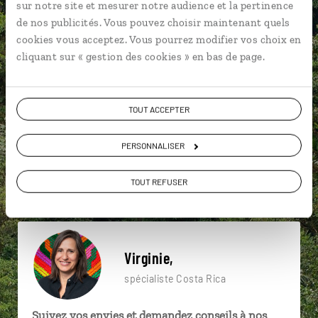
sur notre site et mesurer notre audience et la pertinence
de nos publicités. Vous pouvez choisir maintenant quels
Une envie de voyage
cookies vous acceptez. Vous pourrez modifier vos choix en
cliquant sur « gestion des cookies » en bas de page.
particulière ?
TOUT ACCEPTER
4x4
Caraïbes
Côte pacifique
Alajuela
PERSONNALISER
Côte caraïbe
El Arenal
Amérique centrale
TOUT REFUSER
Monteverde
Playa Hermosa
Amérique centrale
Virginie,
spécialiste Costa Rica
Suivez vos envies et demandez conseils à nos