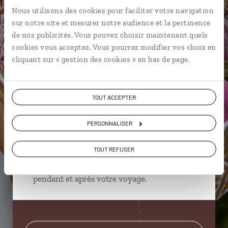
Nous utilisons des cookies pour faciliter votre navigation
Yoan,
sur notre site et mesurer notre audience et la pertinence
spécialiste Oman
de nos publicités. Vous pouvez choisir maintenant quels
cookies vous acceptez. Vous pourrez modifier vos choix en
cliquant sur « gestion des cookies » en bas de page.
Suivez vos envies et demandez conseils à nos
spécialistes
Ils sauront organiser votre itinéraire au plus
TOUT ACCEPTER
près de vos envies et de la réalité du pays.
PERSONNALISER
Échangez en face à face ou depuis nos studios
connectés en agence, mais aussi par email ou
téléphone.
TOUT REFUSER
Vous gardez le même interlocuteur avant,
pendant et après votre voyage.