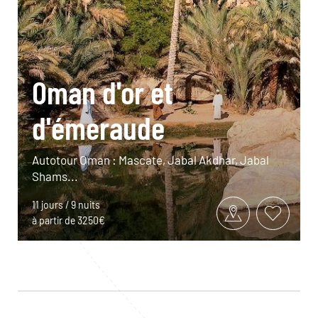
Oman d'or et
d'émeraude
Autotour Oman : Mascate, Jabal Akdhar, Jabal
Shams...
11 jours / 9 nuits
à partir de 3250€