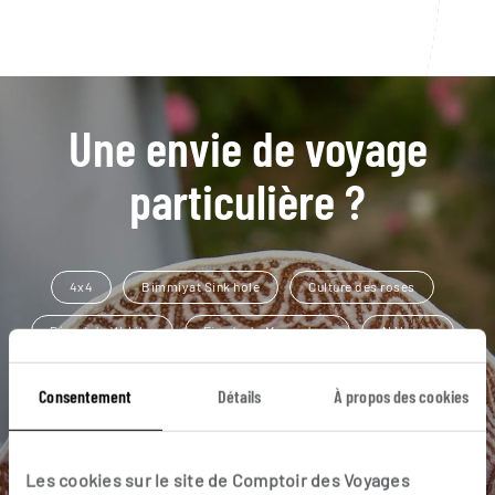
Une envie de voyage
particulière ?
4x4
Bimmiyat Sink hole
Culture des roses
Désert de Wahiba
Fjords de Musandam
Al Hamra
Birkat al Mouz
Désert
Fort de Bahla
Consentement
Détails
À propos des cookies
Fort de Nakhl
Les cookies sur le site de Comptoir des Voyages