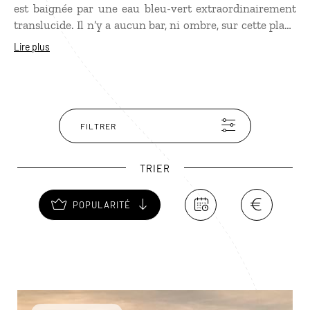
est baignée par une eau bleu-vert extraordinairement
translucide. Il n’y a aucun bar, ni ombre, sur cette plage
sauvage qui exige une bonne protection solaire et des
Lire plus
lunettes de soleil. Profitez de cette plage unique pour
admirer les vautours égyptiens, avec leur tête orangée,
qui se perchent sur les rochers !
FILTRER
TRIER
POPULARITÉ