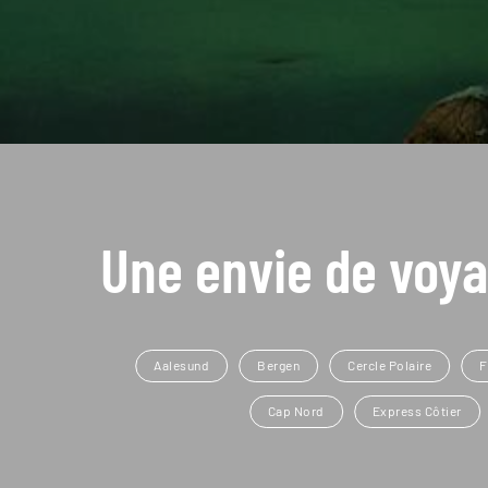
Une envie de voya
Aalesund
Bergen
Cercle Polaire
F
Cap Nord
Express Côtier