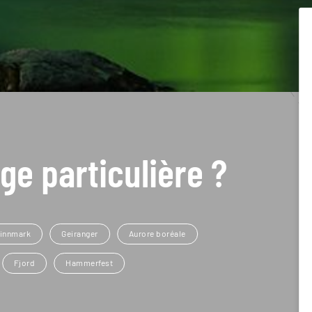
ge particulière ?
innmark
Geiranger
Aurore boréale
Fjord
Hammerfest