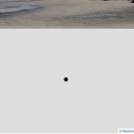
©
Mapbo