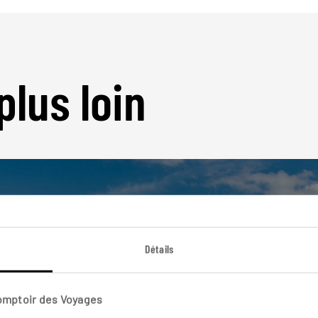
plus loin
Détails
Nos 9 idées de voyage
Norvège
Comptoir des Voyages