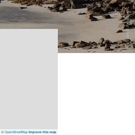
x
©
OpenStreetMap
Improve this map