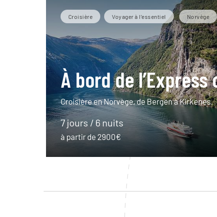
Croisière
Voyager à l’essentiel
Norvège
À bord de l’Express 
Croisière en Norvège, de Bergen à Kirkenes.
7 jours / 6 nuits
à partir de 2900€