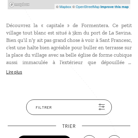
Mapbox
©
Mapbox
©
OpenStreetMap
Improve this map
Découvrez la « capitale » de Formentera. Ce petit
village tout blanc est situé à 3km du port de La Savina.
Bien qu’il n’y ait pas grand chose à voir à Sant Francesc,
c’est une halte bien agréable pour buller en terrasse sur
la place du village avec sa belle église de forme cubique
aussi immaculée à l’extérieur que dépouillée à
l’intérieur. Autour de la place, baladez-vous dans les
Lire plus
rues piétonnes avec leurs boutiques d’artisanat et de
vêtements, dont certaines sont très réputées. Le
marché estival de Sant Francesc est une institution, un
peu comme celui de Saint-Tropez, mais en version
hippie chic.
FILTRER
TRIER