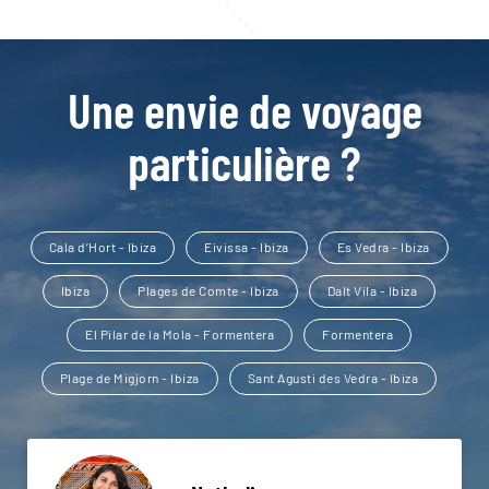
Une envie de voyage
particulière ?
Cala d’Hort - Ibiza
Eivissa - Ibiza
Es Vedra - Ibiza
Ibiza
Plages de Comte - Ibiza
Dalt Vila - Ibiza
El Pilar de la Mola - Formentera
Formentera
Plage de Migjorn - Ibiza
Sant Agusti des Vedra - Ibiza