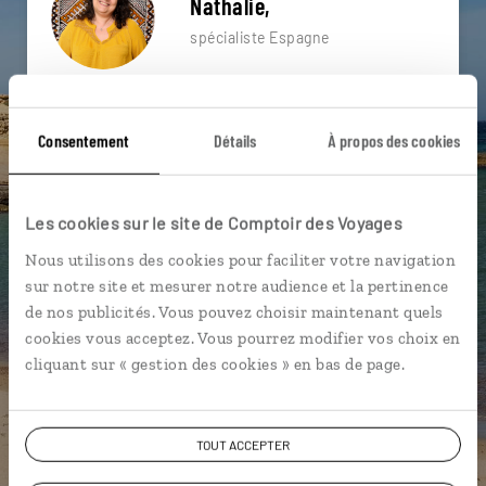
Nathalie,
spécialiste Espagne
Suivez vos envies et demandez conseils à nos
spécialistes
Consentement
Détails
À propos des cookies
Ils sauront organiser votre itinéraire au plus
près de vos envies et de la réalité du pays.
Les cookies sur le site de Comptoir des Voyages
Échangez en face à face ou depuis nos studios
connectés en agence, mais aussi par email ou
Nous utilisons des cookies pour faciliter votre navigation
téléphone.
sur notre site et mesurer notre audience et la pertinence
de nos publicités. Vous pouvez choisir maintenant quels
Vous gardez le même interlocuteur avant,
cookies vous acceptez. Vous pourrez modifier vos choix en
pendant et après votre voyage.
cliquant sur « gestion des cookies » en bas de page.
TOUT ACCEPTER
DEMANDER UN DEVIS