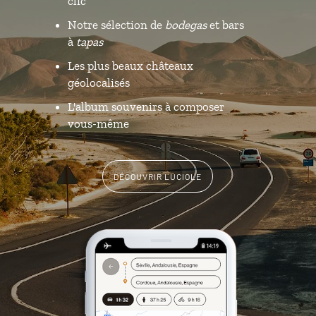
clic
Notre sélection de
bodegas
et bars
à
tapas
Les plus beaux châteaux
géolocalisés
L'album souvenirs à composer
vous-même
DÉCOUVRIR LUCIOLE