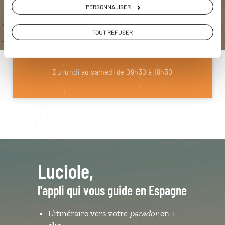
PERSONNALISER
ou
Construisez votre voyage avec un spécialiste Espagne
TOUT REFUSER
01 85 08 10 48
Du lundi au samedi de 09h30 à 18h30
Luciole,
l'appli qui vous guide en Espagne
L’itinéraire vers votre
parador
en 1