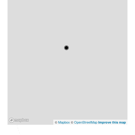
Mapbox
©
Mapbox
©
OpenStreetMap
Improve this map