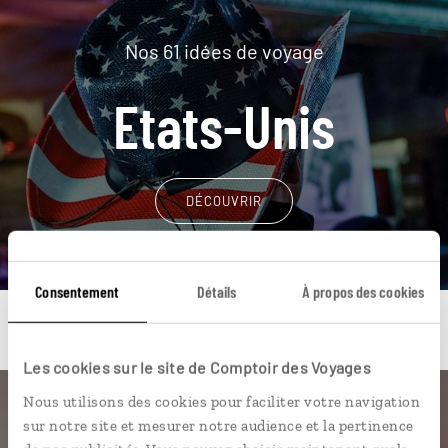
Nos 61 idées de voyage
Etats-Unis
DÉCOUVRIR
Consentement
Détails
À propos des cookies
Les cookies sur le site de Comptoir des Voyages
Nous utilisons des cookies pour faciliter votre navigation
Une envie de voyage
sur notre site et mesurer notre audience et la pertinence