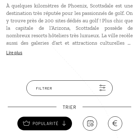
À quelques kilomètres de Phoenix, Scottsdale est une
destination très réputée pour les passionnés de golf. On
y trouve près de 200 sites dédiés au golf ! Plus chic que
la capitale de l’Arizona, Scottsdale possède de
nombreux resorts hôteliers très luxueux. La ville recèle
aussi des galeries d’art et attractions culturelles de
premier plan comme le Taliesin West, chef-d’œuvre du
Lire plus
célèbre architecte Frank Lloyd Wright. Ce complexe
futuriste bâti en 1937, parfaitement intégré à son
environnement, a inspiré de nombreuses constructions
e
actuelles. Reconstitution fidèle d’une rue du XIX
siècle,
le site d’Old Town Scottdale mérite lui aussi une visite.
FILTRER
TRIER
POPULARITÉ