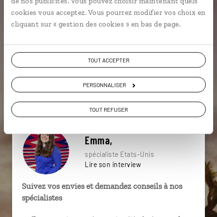
de nos publicités. Vous pouvez choisir maintenant quels
particulière ?
cookies vous acceptez. Vous pourrez modifier vos choix en
cliquant sur « gestion des cookies » en bas de page.
Alcatraz
Arizona
Bodie
Bryce Canyon
TOUT ACCEPTER
Capitol Reef
Golden Gate
Bisbee
PERSONNALISER
Désert de Mojave
Far West
Antelope Canyon
TOUT REFUSER
Emma,
spécialiste Etats-Unis
Lire son interview
Suivez vos envies et demandez conseils à nos
spécialistes