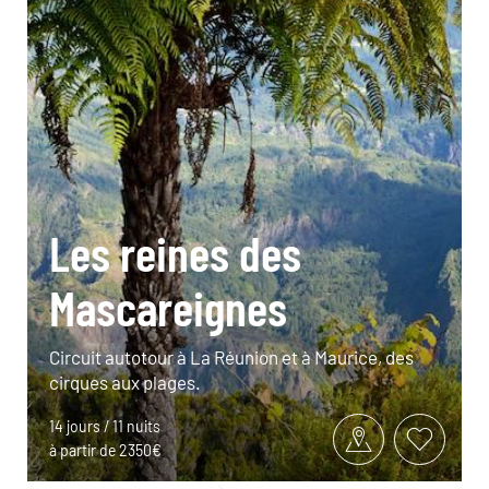
Les reines des
Mascareignes
Circuit autotour à La Réunion et à Maurice, des
cirques aux plages.
14 jours / 11 nuits
à partir de 2350€