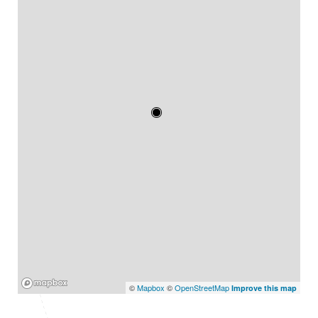
Mapbox
©
Mapbox
©
OpenStreetMap
Improve this map