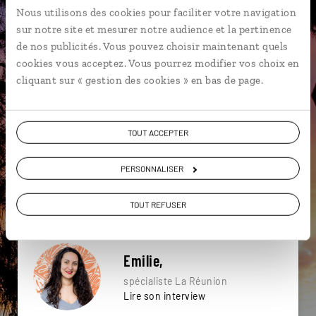
particulière ?
Nous utilisons des cookies pour faciliter votre navigation
sur notre site et mesurer notre audience et la pertinence
de nos publicités. Vous pouvez choisir maintenant quels
cookies vous acceptez. Vous pourrez modifier vos choix en
cliquant sur « gestion des cookies » en bas de page.
Archipel des Mascareignes
Boucan Canot
Cascade Langevin
Cilaos
TOUT ACCEPTER
Forêts de Bébour et Bélouve
Hellbourg
Anse des Cascades
Bras sec
PERSONNALISER
Côte Sud de Mayotte
Baleine
TOUT REFUSER
Emilie,
spécialiste La Réunion
Lire son interview