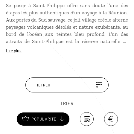
Se poser à Saint-Philippe offre sans doute l’une des
étapes les plus authentiques d'un voyage à la Réunion.
Aux portes du Sud sauvage, ce joli village créole alterne
paysages volcaniques désolés et nature exubérante, au
bord de l’océan aux teintes bleu profond. L’un des
attraits de Saint-Philippe est la réserve naturelle de
Mare-Longue, unique à La Réunion. C’est au cœur de
Lire plus
cette forêt que se trouve le jardin des Épices, où
poussent plus de 1 500 espèces de plantes à parfum
mais aussi médicinales, cultuelles… Un trésor visuel et
olfactif à ne manquer sous aucun prétexte.
FILTRER
TRIER
POPULARITÉ