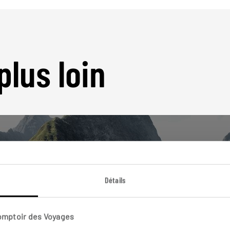
plus loin
Détails
Nos 7 idées de voyage
La Réunion
Comptoir des Voyages