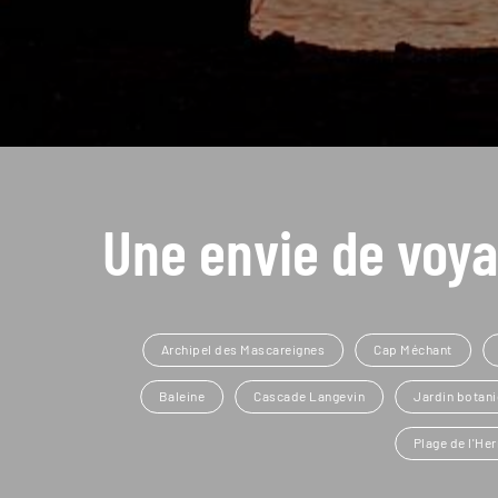
Une envie de voya
Archipel des Mascareignes
Cap Méchant
Baleine
Cascade Langevin
Jardin botan
Plage de l'He