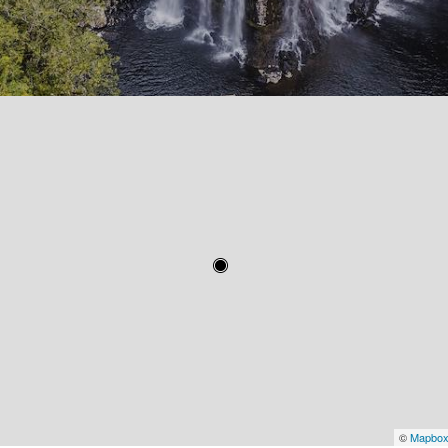
©
Mapbo