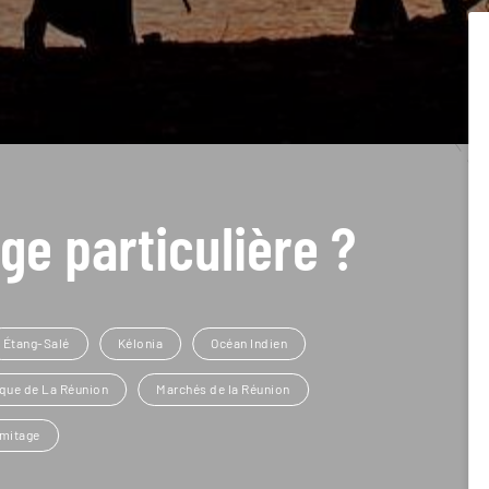
ge particulière ?
Étang-Salé
Kélonia
Océan Indien
ique de La Réunion
Marchés de la Réunion
rmitage