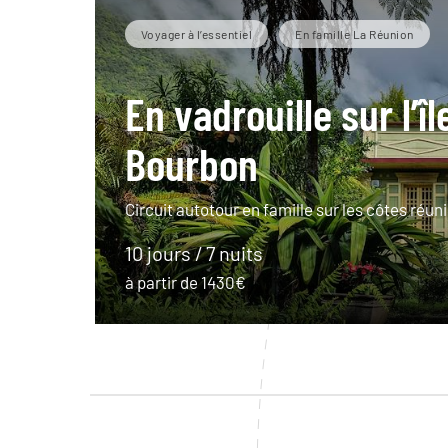
Voyager à l’essentiel
En famille La Réunion
En vadrouille sur l’îl
Bourbon
Circuit autotour en famille sur les côtes réun
10 jours / 7 nuits
à partir de 1430€