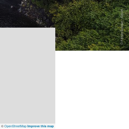
x
©
OpenStreetMap
Improve this map