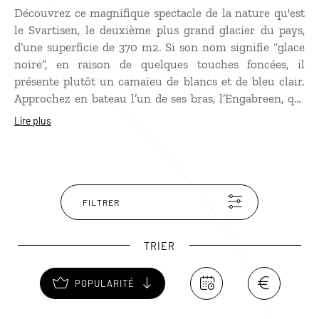
Découvrez ce magnifique spectacle de la nature qu'est
le Svartisen, le deuxième plus grand glacier du pays,
d’une superficie de 370 m2. Si son nom signifie “glace
noire”, en raison de quelques touches foncées, il
présente plutôt un camaïeu de blancs et de bleu clair.
Approchez en bateau l’un de ses bras, l’Engabreen, qui
se déverse dans le Hollansfjord. Cela en fait le seul
Lire plus
glacier côtier d’Europe ! Chaussés de crampons, partez
à l’assaut de cette épaisse langue glaciaire facile d’accès,
à 20 mètres au-dessus du niveau de la mer. Levez les
yeux pour observer les aigles marins qui en ont fait
leur royaume. Autre façon de l’approcher : le télésiège
FILTRER
de Glomfjord. Tout en contemplant un panorama
somptueux, il vous permet de rejoindre l’un des bras,
TRIER
une soixantaine au total, du glacier Svartisen.
POPULARITÉ