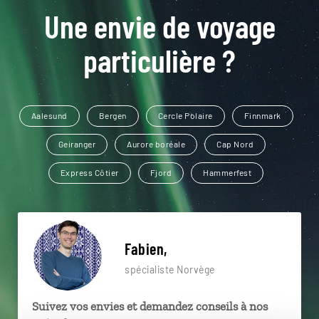
Une envie de voyage
particulière ?
Aalesund
Bergen
Cercle Polaire
Finnmark
Geiranger
Aurore boréale
Cap Nord
Express Côtier
Fjord
Hammerfest
Fabien,
spécialiste Norvège
Suivez vos envies et demandez conseils à nos