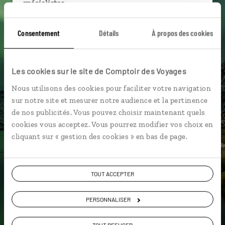
spécialistes
Ils sauront organiser votre itinéraire au plus
Consentement
Détails
À propos des cookies
près de vos envies et de la réalité du pays.
Échangez en face à face ou depuis nos studios
connectés en agence, mais aussi par email ou
Les cookies sur le site de Comptoir des Voyages
téléphone.
Nous utilisons des cookies pour faciliter votre navigation
Vous gardez le même interlocuteur avant,
sur notre site et mesurer notre audience et la pertinence
pendant et après votre voyage.
de nos publicités. Vous pouvez choisir maintenant quels
cookies vous acceptez. Vous pourrez modifier vos choix en
cliquant sur « gestion des cookies » en bas de page.
DEMANDER UN DEVIS
TOUT ACCEPTER
ou
Construisez votre voyage avec un spécialiste Norvège
PERSONNALISER
01 85 08 23 50