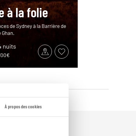
 à la folie
ces de Sydney à la Barrière de
e Ghan.
4 nuits
8700€
À propos des cookies