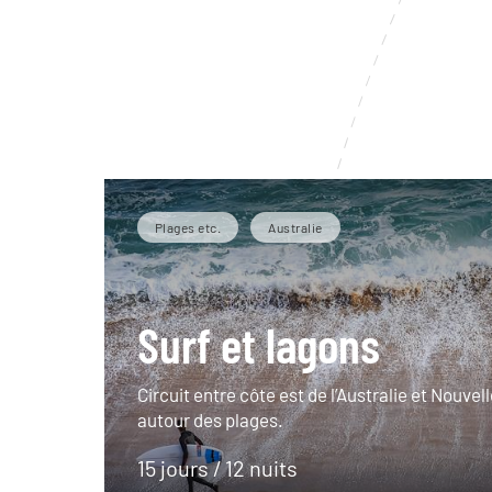
Plages etc.
Australie
Surf et lagons
Circuit entre côte est de l’Australie et Nouve
autour des plages.
15 jours / 12 nuits