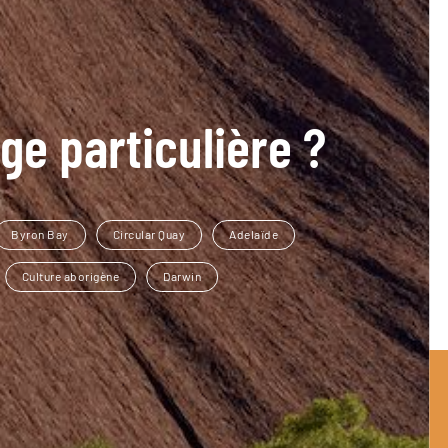
ge particulière ?
Byron Bay
Circular Quay
Adelaïde
Culture aborigène
Darwin