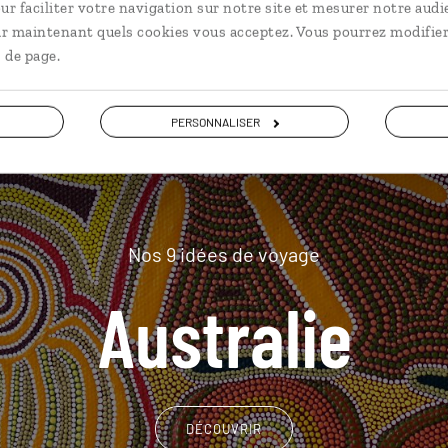
plus loin
ur faciliter votre navigation sur notre site et mesurer notre audi
ir maintenant quels cookies vous acceptez. Vous pourrez modifier
 de page.
PERSONNALISER
Nos 9 idées de voyage
Australie
DÉCOUVRIR