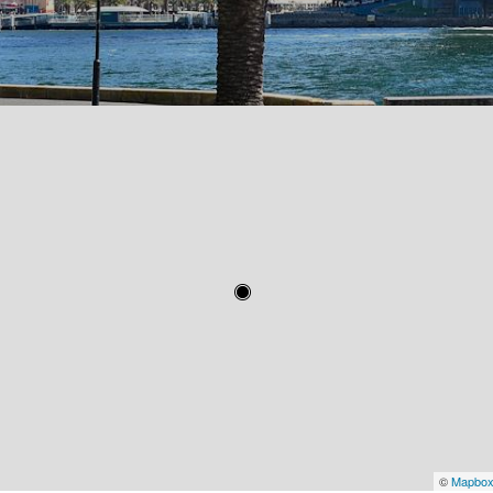
©
Mapbo