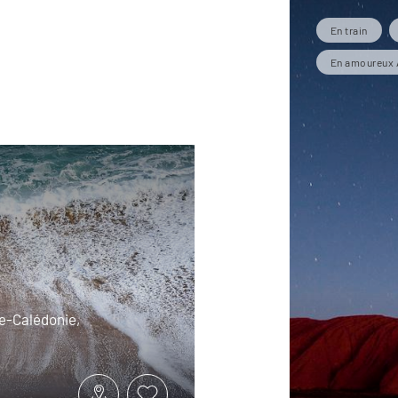
En train
En amoureux 
lle-Calédonie,