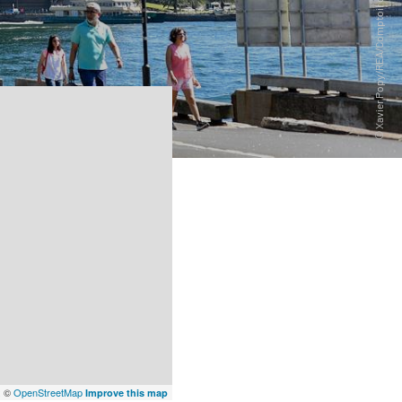
x
©
OpenStreetMap
Improve this map