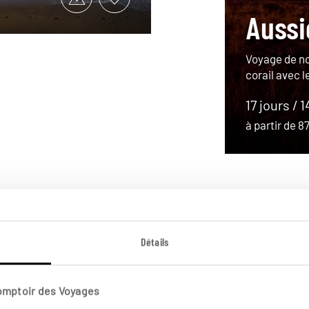
Aussie
Voyage de no
corail avec l
17 jours / 1
à partir de 
Détails
Comptoir des Voyages