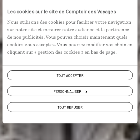
Florilège florentin
Les cookies sur le site de Comptoir des Voyages
Séjour handicap à Florence, dans un hôtel adapté.
Nous utilisons des cookies pour faciliter votre navigation
sur notre site et mesurer notre audience et la pertinence
de nos publicités. Vous pouvez choisir maintenant quels
Voyage & handicap
cookies vous acceptez. Vous pourrez modifier vos choix en
cliquant sur « gestion des cookies » en bas de page.
Voir les 1543 avis sur les voyages en Italie
TOUT ACCEPTER
VOIR LA GALERIE PHOTOS
PERSONNALISER
TOUT REFUSER