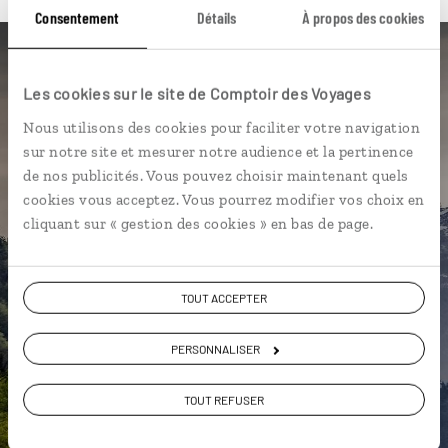
Consentement
Détails
À propos des cookies
Luciole,
Les cookies sur le site de Comptoir des Voyages
l'appli qui vous guide en
Nous utilisons des cookies pour faciliter votre navigation
Autriche
sur notre site et mesurer notre audience et la pertinence
de nos publicités. Vous pouvez choisir maintenant quels
L’itinéraire vers votre
gasthof
en 1
cookies vous acceptez. Vous pourrez modifier vos choix en
clic
cliquant sur « gestion des cookies » en bas de page.
Notre sélection de cafés viennois
et tavernes
TOUT ACCEPTER
Les plus beaux châteaux
géolocalisés
PERSONNALISER
L'album souvenirs à composer
vous-même
TOUT REFUSER