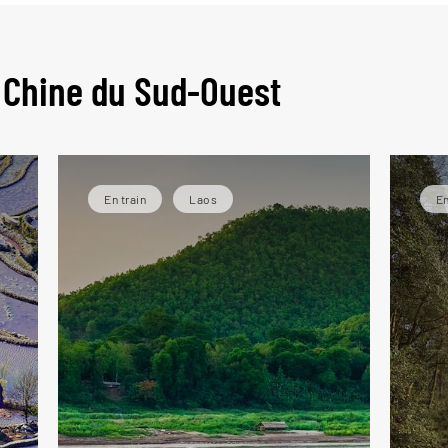
e gui
 Chine du Sud-Ouest
En train
Laos
En