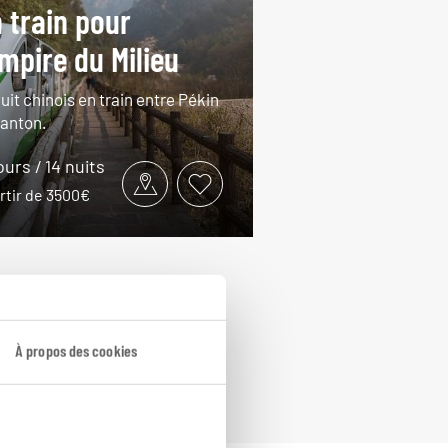
 train pour
empire du Milieu
uit chinois en train entre Pékin
Canton.
ours / 14 nuits
rtir de 3500€
À propos des cookies