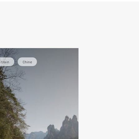
de
 train
Chine