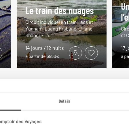
Un
Le train des nuages
l’
Circuit individuel en train Laos et
Yunnan : Luang Prabang, Lijiang,
Circ
Shangri-La…
et 
14 jours / 12 nuits
17 j
à partir de 3950€
à pa
VOIR NOS 4 IDÉES DE VOYAGE EN CHINE DU SUD-OUEST
Détails
Comptoir des Voyages