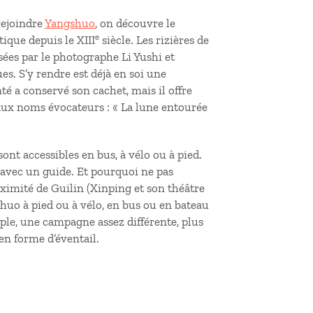
 rejoindre
Yangshuo
, on découvre le
e
que depuis le XIII
siècle. Les rizières de
sées par le photographe Li Yushi et
es. S’y rendre est déjà en soi une
té a conservé son cachet, mais il offre
 aux noms évocateurs : « La lune entourée
nt accessibles en bus, à vélo ou à pied.
d avec un guide. Et pourquoi ne pas
oximité de Guilin (Xinping et son théâtre
shuo à pied ou à vélo, en bus ou en bateau
mple, une campagne assez différente, plus
en forme d’éventail.