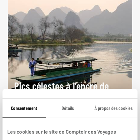
Pics célestes à l’encre de
Chine
Consentement
Détails
À propos des cookies
Circuit à travers les montagnes et rizières du Sud
de la Chine.
10 jours / 7 nuits
Les cookies sur le site de Comptoir des Voyages
à partir de 3400€