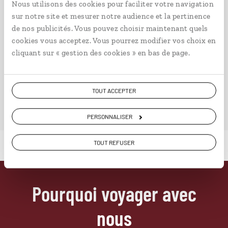
Nous utilisons des cookies pour faciliter votre navigation
sur notre site et mesurer notre audience et la pertinence
de nos publicités. Vous pouvez choisir maintenant quels
cookies vous acceptez. Vous pourrez modifier vos choix en
cliquant sur « gestion des cookies » en bas de page.
VOIR NOS 4 IDÉES DE VOYAGE EN CHINE DU SUD-
OUEST
TOUT ACCEPTER
PERSONNALISER
TOUT REFUSER
Pourquoi voyager avec
nous