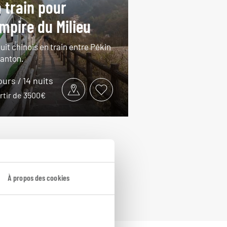
 train pour
empire du Milieu
uit chinois en train entre Pékin
Canton.
ours / 14 nuits
rtir de 3500€
À propos des cookies