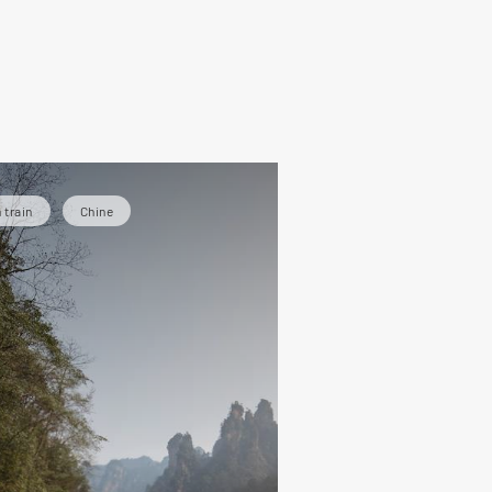
de
 train
Chine