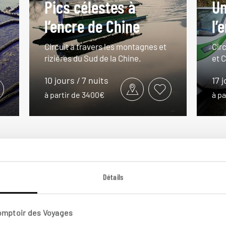
Pics célestes à
Un
l’encre de Chine
l’
Circuit à travers les montagnes et
Circ
rizières du Sud de la Chine.
et 
10 jours / 7 nuits
17 j
à partir de 3400€
à pa
VOIR NOS 4 IDÉES DE VOYAGE EN CHINE DU SUD-OUEST
Détails
Comptoir des Voyages