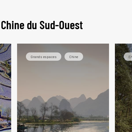
 gui
 Chine du Sud-Ouest
Grands espaces
Chine
En