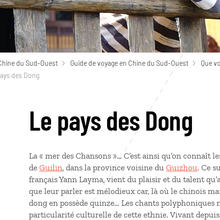
Chine du Sud-Ouest
Guide de voyage en Chine du Sud-Ouest
Que vo
pays des Dong
Le pays des Dong
La « mer des Chansons »… C’est ainsi qu’on connaît les 
de
Guilin
, dans la province voisine du
Guizhou
. Ce s
français Yann Layma, vient du plaisir et du talent qu’a
que leur parler est mélodieux car, là où le chinois ma
dong en possède quinze… Les chants polyphoniques n
particularité culturelle de cette ethnie. Vivant depuis