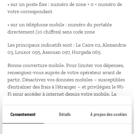
• sur un poste fixe : numéro de zone + 0 + numéro de
votre correspondant
• sur un téléphone mobile : numéro du portable
directement (10 chiffres) sans code zone
Les principaux indicatifs sont : Le Caire 02, Alexandrie
03, Louxor 095, Assouan 097, Hurgada 065.
Bonne couverture mobile. Pour limiter vos dépenses,
renseignez-vous auprès de votre opérateur avant de
partir. Désactivez vos données mobiles – susceptibles
d’entraîner des frais à l’étranger – et privilégiez le Wi-
Fi pour accéder à internet depuis votre mobile. La
plupart des grands hôtels proposent une connexion
internet, mais la vitesse de connexion est parfois un
Consentement
Détails
À propos des cookies
peu lente.
Temps de vol