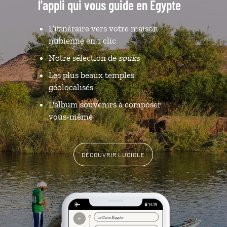
l'appli qui vous guide en Egypte
L’itinéraire vers votre maison
nubienne en 1 clic
Notre sélection de
souks
Les plus beaux temples
géolocalisés
L'album souvenirs à composer
vous-même
DÉCOUVRIR LUCIOLE