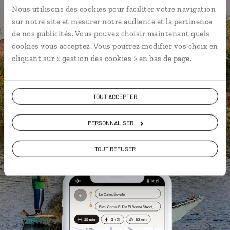
L’itinéraire vers votre maison
Nous utilisons des cookies pour faciliter votre navigation
nubienne en 1 clic
sur notre site et mesurer notre audience et la pertinence
Notre sélection de
souks
de nos publicités. Vous pouvez choisir maintenant quels
cookies vous acceptez. Vous pourrez modifier vos choix en
Les plus beaux temples
cliquant sur « gestion des cookies » en bas de page.
géolocalisés
L'album souvenirs à composer
vous-même
TOUT ACCEPTER
PERSONNALISER
DÉCOUVRIR LUCIOLE
TOUT REFUSER