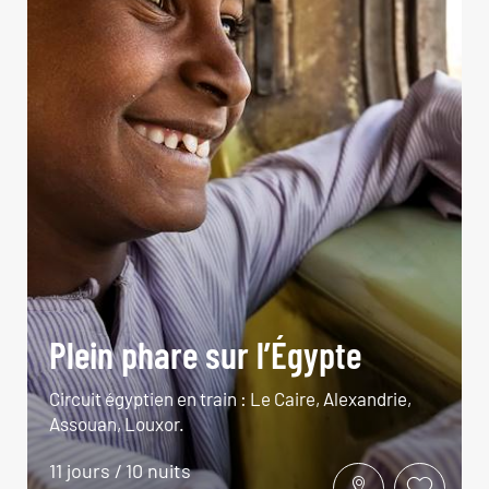
Plein phare sur l’Égypte
Circuit égyptien en train : Le Caire, Alexandrie,
Assouan, Louxor.
11 jours / 10 nuits