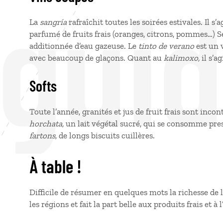
 gui
La
sangría
rafraîchit toutes les soirées estivales. Il s’
parfumé de fruits frais (oranges, citrons, pommes…) Se
additionnée d’eau gazeuse. Le
tinto de verano
est un 
avec beaucoup de glaçons. Quant au
kalimoxo,
il s’a
Softs
Toute l’année, granités et jus de fruit frais sont inco
horchata,
un lait végétal sucré, qui se consomme pr
fartons,
de longs biscuits cuillères.
À table !
Difficile de résumer en quelques mots la richesse de l
les régions et fait la part belle aux produits frais et à l