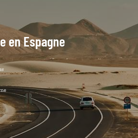
ide en Espagne
as
ême