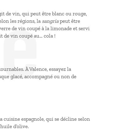
de
agit de vin, qui peut être blanc ou rouge,
lon les régions, la
sangría
peut être
verre de vin coupé à la limonade et servi
git de vin coupé au… cola !
ntournables. À Valence, essayez la
esque glacé, accompagné ou non de
a cuisine espagnole, qui se décline selon
’huile d’olive.