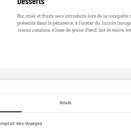
Desserts
Riz, miel et fruits secs introduits lors de la conquêt
présents dans la pâtisserie, à l’instar du
turrón
(nougat
crema catalana
, à base de jaune d’œuf, lait et sucre, e
n Espagne
Détails
Comptoir des Voyages
En famille Espagne
Ci