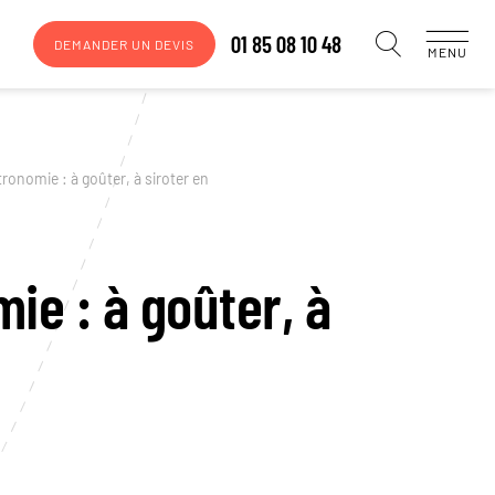
01 85 08 10 48
DEMANDER UN DEVIS
MENU
tronomie : à goûter, à siroter en
ie : à goûter, à