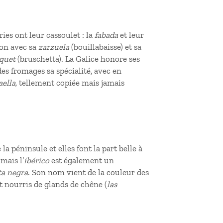
ies ont leur cassoulet : la
fabada
et leur
son avec sa
zarzuela
(bouillabaisse) et sa
quet
(bruschetta). La Galice honore ses
des fromages sa spécialité, avec en
aella,
tellement copiée mais jamais
péninsule et elles font la part belle à
mais l’
ibérico
est également un
ta negra
. Son nom vient de la couleur des
et nourris de glands de chêne (
las