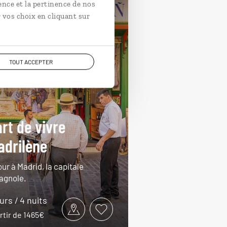
ence et la pertinence de nos
 vos choix en cliquant sur
TOUT ACCEPTER
art de vivre
drilène
ur à Madrid, la capitale
agnole.
ours / 4 nuits
rtir de 1465€