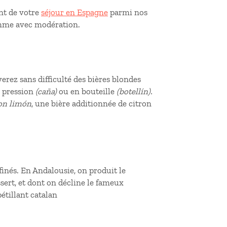
t de votre
séjour en Espagne
parmi nos
omme avec modération.
verez sans difficulté des bières blondes
a pression
(caña)
ou en bouteille
(botellín).
con limón
, une bière additionnée de citron
ffinés. En Andalousie, on produit le
sert, et dont on décline le fameux
pétillant catalan