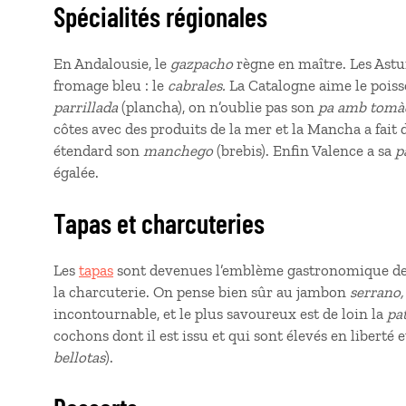
Spécialités régionales
En Andalousie, le
gazpacho
règne en maître. Les Astur
fromage bleu : le
cabrales.
La Catalogne aime le pois
parrillada
(plancha), on n’oublie pas son
pa amb tomà
côtes avec des produits de la mer et la Mancha a fait 
étendard son
manchego
(brebis). Enfin Valence a sa
p
égalée.
Tapas et charcuteries
Les
tapas
sont devenues l’emblème gastronomique de la 
la charcuterie. On pense bien sûr au jambon
serrano,
incontournable, et le plus savoureux est de loin la
pa
cochons dont il est issu et qui sont élevés en liberté 
bellotas
).