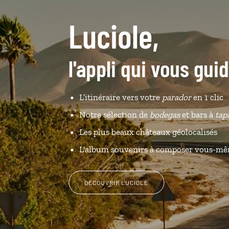
Luciole,
l'appli qui vous gu
L’itinéraire vers votre
parador
en 1 clic
Notre sélection de
bodegas
et bars à
tap
Les plus beaux châteaux géolocalisés
L'album souvenirs à composer vous-m
DÉCOUVRIR LUCIOLE