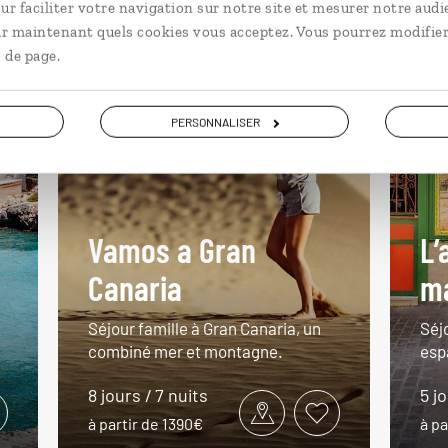
ur faciliter votre navigation sur notre site et mesurer notre audi
ir maintenant quels cookies vous acceptez. Vous pourrez modifier
 de page.
PERSONNALISER
Vamos a Gran
L’
Canaria
ma
Séjour famille à Gran Canaria, un
Séjo
combiné mer et montagne.
esp
8 jours / 7 nuits
5 j
à partir de 1390€
à pa