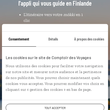
l'appli qui vous guide en Finlande
L’itinéraire vers votre
mökki
en 1
clic
Notre sélection de saunas
Les plus beaux parcs nationaux
Consentement
Détails
À propos des cookies
géolocalisés
L'album souvenirs à composer
vous-même
Les cookies sur le site de Comptoir des Voyages
Nous utilisons des cookies pour faciliter votre navigation
sur notre site et mesurer notre audience et la pertinence
DÉCOUVRIR LUCIOLE
de nos publicités. Vous pouvez choisir maintenant quels
cookies vous acceptez. Vous pourrez modifier vos choix en
cliquant sur « gestion des cookies » en bas de page.
TOUT ACCEPTER