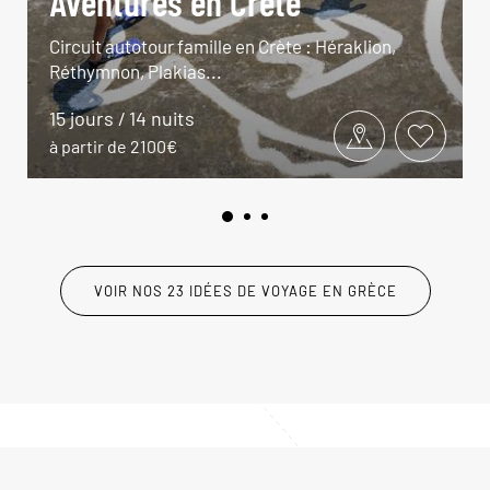
Aventures en Crète
Circuit autotour famille en Crète : Héraklion,
Réthymnon, Plakias...
15 jours / 14 nuits
à partir de 2100€
VOIR NOS 23 IDÉES DE VOYAGE EN GRÈCE