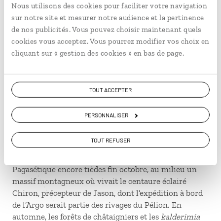
passé préservé sans oublier le village de Vikos au
Nous utilisons des cookies pour faciliter votre navigation
milieu du canyon le plus profond d’Europe, réservant
sur notre site et mesurer notre audience et la pertinence
aux marcheurs une randonnée mémorable entre
de nos publicités. Vous pouvez choisir maintenant quels
pentes abruptes et fleurs sauvages.
cookies vous acceptez. Vous pourrez modifier vos choix en
cliquant sur « gestion des cookies » en bas de page.
Sur les traces des centaures dans les
forêts du Pélion
TOUT ACCEPTER
Péninsule montagneuse au nord d’Athènes, le Pélion
PERSONNALISER
fait encore partie de ces secrets bien gardés, où vous
ne croiserez pas grand monde hors saison. D’un côté
TOUT REFUSER
la mer Égée et ses plages spectaculaires comme celle
de Mylopotamos, de l’autre les eaux calmes du golfe
Pagasétique encore tièdes fin octobre, au milieu un
massif montagneux où vivait le centaure éclairé
Chiron, précepteur de Jason, dont l’expédition à bord
de l’Argo serait partie des rivages du Pélion. En
automne, les forêts de châtaigniers et les
kalderimia