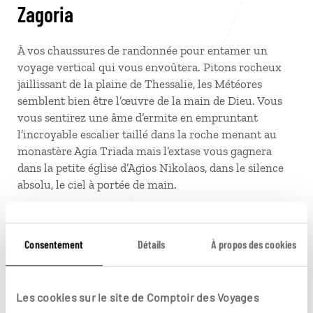
Zagoria
À vos chaussures de randonnée pour entamer un
voyage vertical qui vous envoûtera. Pitons rocheux
jaillissant de la plaine de Thessalie, les Météores
semblent bien être l’œuvre de la main de Dieu. Vous
vous sentirez une âme d’ermite en empruntant
l’incroyable escalier taillé dans la roche menant au
monastère Agia Triada mais l’extase vous gagnera
dans la petite église d’Agios Nikolaos, dans le silence
absolu, le ciel à portée de main.
En remontant vers le sud-ouest de la Grèce, une halte
s’impose au pays des Zagoria, ces villages de pierre
Consentement
Détails
À propos des cookies
entourés de forêts et de rivières aussi limpides que
glacées, longtemps inaccessibles. C’est à vélo que l’on
découvre le mieux les ponts voûtés, les ruelles pavées
Les cookies sur le site de Comptoir des Voyages
bordées de maisons aux toits d’ardoise racontant un