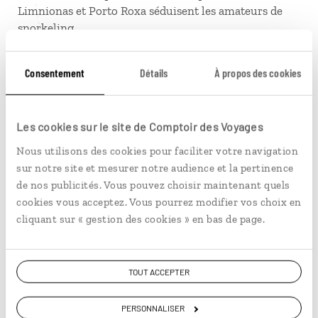
Limnionas et Porto Roxa séduisent les amateurs de
snorkeling.
Surnommée «
fleur du Levant
» par les Vénitiens pour
Consentement
Détails
À propos des cookies
ses quantités de jacinthes, aujourd’hui c’est une autre
espèce qui attire tous les regards : la tortue caouanne,
ou caretta caretta. Le parc national marin est un lieu
Les cookies sur le site de Comptoir des Voyages
de ponte important pour ces tortues à la carapace en
forme de cœur. Mais l’espèce étant sur la liste rouge
Nous utilisons des cookies pour faciliter votre navigation
des espèces menacées de l’UICN, sa préservation est
sur notre site et mesurer notre audience et la pertinence
essentielle : l’association Archelon accompagne les
de nos publicités. Vous pouvez choisir maintenant quels
voyageurs qui souhaitent y contribuer.
cookies vous acceptez. Vous pourrez modifier vos choix en
cliquant sur « gestion des cookies » en bas de page.
Ce
séjour à Zante
se termine à la table d’une taverne
dans les villages de montagne comme Keri ou
Volimes. Au menu :
sartsa,
skordostoumbi Zakynthou
TOUT ACCEPTER
ou encore
pasticcio,
des plats directement hérités de
la cuisine vénitienne.
PERSONNALISER