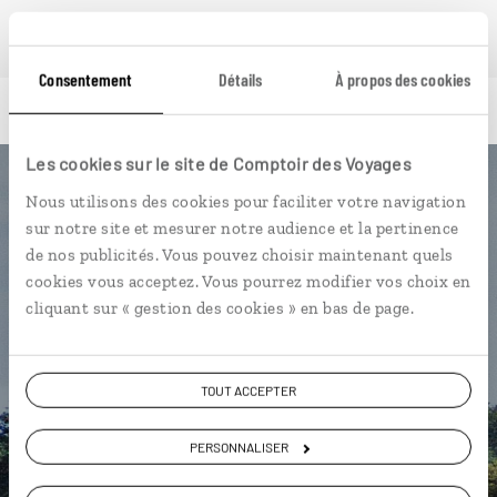
Consentement
Détails
À propos des cookies
Les cookies sur le site de Comptoir des Voyages
Luciole,
Nous utilisons des cookies pour faciliter votre navigation
sur notre site et mesurer notre audience et la pertinence
l'appli qui vous guide au
de nos publicités. Vous pouvez choisir maintenant quels
cookies vous acceptez. Vous pourrez modifier vos choix en
Mozambique
cliquant sur « gestion des cookies » en bas de page.
L’itinéraire vers votre
robinsonnade
en 1 clic
TOUT ACCEPTER
Notre sélection de plages
idylliques
PERSONNALISER
Une utilisation gratuite, hors
connexion Internet