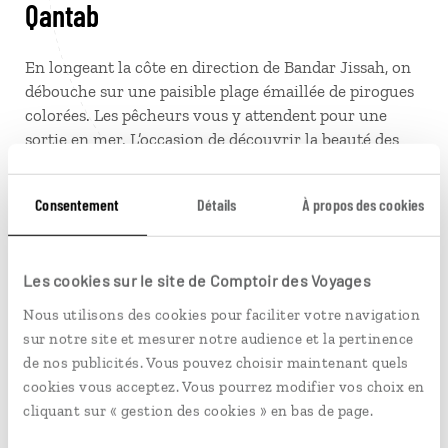
Qantab
En longeant la côte en direction de Bandar Jissah, on
débouche sur une paisible plage émaillée de pirogues
colorées. Les pêcheurs vous y attendent pour une
sortie en mer. L’occasion de découvrir la beauté des
falaises et de posséder un autre point de vue sur la
côte.
Consentement
Détails
À propos des cookies
Plage Al Qurm
Les cookies sur le site de Comptoir des Voyages
Si vous souhaitez vous détendre tout en vous
Nous utilisons des cookies pour faciliter votre navigation
mélangeant avec les habitants lors d’un
séjour à
sur notre site et mesurer notre audience et la pertinence
Mascate
, rendez-vous sur cette belle plage de sable qui
de nos publicités. Vous pouvez choisir maintenant quels
s’étend sur plusieurs kilomètres. L’occasion de
cookies vous acceptez. Vous pourrez modifier vos choix en
s’adonner à des activités variées : promenade,
cliquant sur « gestion des cookies » en bas de page.
baignade, mais aussi
jet ski
et canoë.