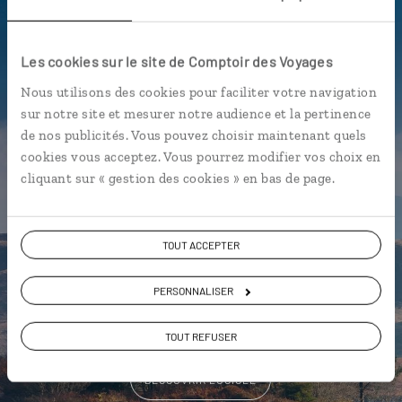
Luciole,
Les cookies sur le site de Comptoir des Voyages
l'appli qui vous guide au Pays de
Nous utilisons des cookies pour faciliter votre navigation
Galles
sur notre site et mesurer notre audience et la pertinence
de nos publicités. Vous pouvez choisir maintenant quels
L’itinéraire vers votre votre
bed
cookies vous acceptez. Vous pourrez modifier vos choix en
and breakfast
en 1 clic
cliquant sur « gestion des cookies » en bas de page.
Notre sélection des meilleurs
pubs
Les plus beaux châteaux
TOUT ACCEPTER
géolocalisés
L'album souvenirs à composer
PERSONNALISER
vous-même
TOUT REFUSER
DÉCOUVRIR LUCIOLE