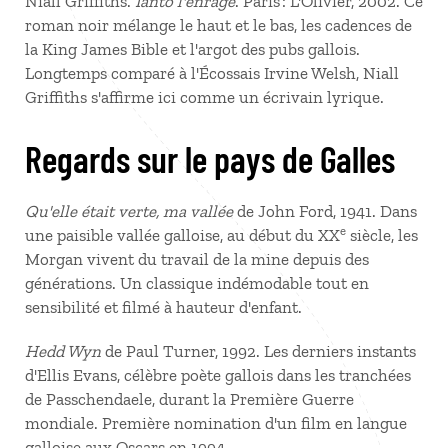
Niall Griffiths.
Ianto l'enragé
. Paris : L'Olivier, 2002. Ce
roman noir mélange le haut et le bas, les cadences de
la King James Bible et l'argot des pubs gallois.
Longtemps comparé à l'Écossais Irvine Welsh, Niall
Griffiths s'affirme ici comme un écrivain lyrique.
Regards sur le pays de Galles
Qu'elle était verte, ma vallée
de John Ford, 1941. Dans
e
une paisible vallée galloise, au début du XX
siècle, les
Morgan vivent du travail de la mine depuis des
générations. Un classique indémodable tout en
sensibilité et filmé à hauteur d'enfant.
Hedd Wyn
de Paul Turner, 1992. Les derniers instants
d'Ellis Evans, célèbre poète gallois dans les tranchées
de Passchendaele, durant la Première Guerre
mondiale. Première nomination d'un film en langue
galloise aux Oscars en 1994.