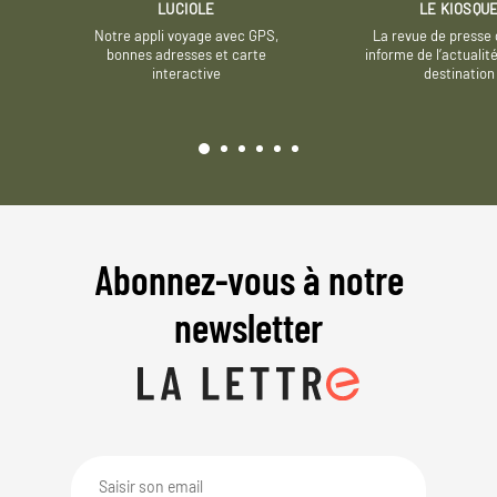
LUCIOLE
LE KIOSQU
Notre appli voyage avec GPS,
La revue de presse 
bonnes adresses et carte
informe de l’actualit
interactive
destination
Abonnez-vous à notre
newsletter