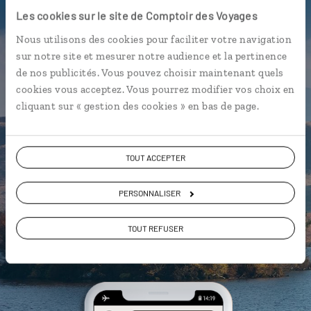
l'appli qui vous guide au Pays de
Les cookies sur le site de Comptoir des Voyages
Galles
Nous utilisons des cookies pour faciliter votre navigation
L’itinéraire vers votre votre
bed
sur notre site et mesurer notre audience et la pertinence
and breakfast
en 1 clic
de nos publicités. Vous pouvez choisir maintenant quels
cookies vous acceptez. Vous pourrez modifier vos choix en
Notre sélection des meilleurs
pubs
cliquant sur « gestion des cookies » en bas de page.
Les plus beaux châteaux
géolocalisés
TOUT ACCEPTER
L'album souvenirs à composer
vous-même
PERSONNALISER
TOUT REFUSER
DÉCOUVRIR LUCIOLE