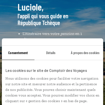
Luciole,
l'appli qui vous guide en
République Tchèque
L’itinéraire vers votre
penzion
en 1
clic
Notre sélection de brasseries à
Prague
Consentement
Détails
À propos des cookies
Les plus beaux monuments à
l’architecture gothique
Les cookies sur le site de Comptoir des Voyages
géolocalisés
Nous utilisons des cookies pour faciliter votre navigation
L'album souvenirs à composer
sur notre site et mesurer notre audience et la pertinence
vous-même
de nos publicités. Vous pouvez choisir maintenant quels
cookies vous acceptez. Vous pourrez modifier vos choix en
cliquant sur « gestion des cookies » en bas de page.
DÉCOUVRIR LUCIOLE