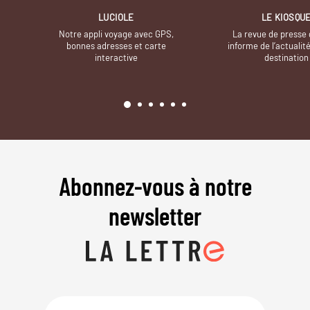
LUCIOLE
LE KIOSQU
Notre appli voyage avec GPS,
La revue de presse 
bonnes adresses et carte
informe de l’actualit
interactive
destination
Abonnez-vous à notre
newsletter