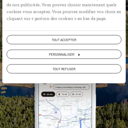
de nos publicités. Vous pouvez choisir maintenant quels
géolocalisés
cookies vous acceptez. Vous pourrez modifier vos choix en
L'album souvenirs à composer
cliquant sur « gestion des cookies » en bas de page.
vous-même
TOUT ACCEPTER
DÉCOUVRIR LUCIOLE
PERSONNALISER
TOUT REFUSER