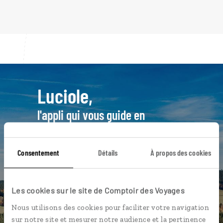
Luciole,
l'appli qui vous guide en
République Tchèque
L’itinéraire vers votre
penzion
en 1
Consentement
Détails
À propos des cookies
clic
Notre sélection de brasseries à
Les cookies sur le site de Comptoir des Voyages
Prague
Nous utilisons des cookies pour faciliter votre navigation
Les plus beaux monuments à
sur notre site et mesurer notre audience et la pertinence
l’architecture gothique