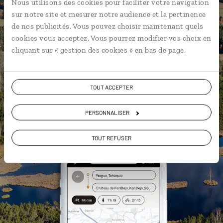
Nous utilisons des cookies pour faciliter votre navigation
Prague
sur notre site et mesurer notre audience et la pertinence
Les plus beaux monuments à
de nos publicités. Vous pouvez choisir maintenant quels
l’architecture gothique
cookies vous acceptez. Vous pourrez modifier vos choix en
géolocalisés
cliquant sur « gestion des cookies » en bas de page.
L'album souvenirs à composer
vous-même
TOUT ACCEPTER
PERSONNALISER
DÉCOUVRIR LUCIOLE
TOUT REFUSER