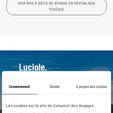
VOIR NOS 8 IDÉES DE VOYAGE EN RÉPUBLIQUE
TCHÈQUE
Luciole,
l'appli qui vous guide en
République Tchèque
Consentement
Détails
À propos des cookies
L’itinéraire vers votre
penzion
en 1
clic
Les cookies sur le site de Comptoir des Voyages
Notre sélection de brasseries à