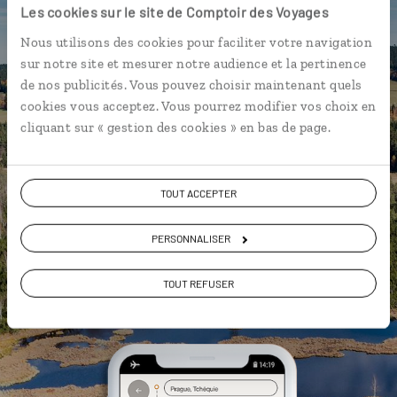
Les cookies sur le site de Comptoir des Voyages
L’itinéraire vers votre
penzion
en 1
clic
Nous utilisons des cookies pour faciliter votre navigation
sur notre site et mesurer notre audience et la pertinence
Notre sélection de brasseries à
de nos publicités. Vous pouvez choisir maintenant quels
Prague
cookies vous acceptez. Vous pourrez modifier vos choix en
Les plus beaux monuments à
cliquant sur « gestion des cookies » en bas de page.
l’architecture gothique
géolocalisés
L'album souvenirs à composer
TOUT ACCEPTER
vous-même
PERSONNALISER
DÉCOUVRIR LUCIOLE
TOUT REFUSER