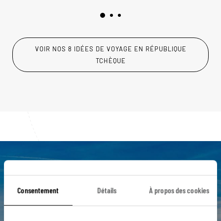
VOIR NOS 8 IDÉES DE VOYAGE EN RÉPUBLIQUE
TCHÈQUE
Luciole,
l'appli qui vous guide en
Consentement
Détails
À propos des cookies
République Tchèque