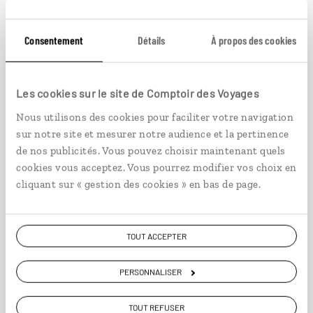
Consentement
Détails
À propos des cookies
Coulisses d'Europe centrale
Circuit en train à Budapest, Vienne, Prague, Brno
Les cookies sur le site de Comptoir des Voyages
et Bratislava.
Nous utilisons des cookies pour faciliter votre navigation
10 jours / 9 nuits
sur notre site et mesurer notre audience et la pertinence
à partir de 1750€
de nos publicités. Vous pouvez choisir maintenant quels
cookies vous acceptez. Vous pourrez modifier vos choix en
cliquant sur « gestion des cookies » en bas de page.
TOUT ACCEPTER
VOIR NOS 8 IDÉES DE VOYAGE EN RÉPUBLIQUE
TCHÈQUE
PERSONNALISER
TOUT REFUSER