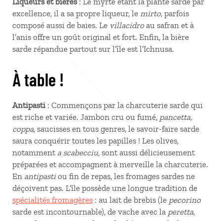
Liqueurs et bières
: Le myrte étant la plante sarde par
excellence, il a sa propre liqueur, le
mirto,
parfois
composé aussi de baies. Le
villacidro
au safran et à
l’anis offre un goût original et fort. Enfin, la bière
sarde répandue partout sur l’île est l’Ichnusa.
À table !
Antipasti
: Commençons par la charcuterie sarde qui
est riche et variée. Jambon cru ou fumé,
pancetta,
coppa,
saucisses en tous genres, le savoir-faire sarde
saura conquérir toutes les papilles ! Les olives,
notamment
a scabecciu
, sont aussi délicieusement
préparées et accompagnent à merveille la charcuterie.
En
antipasti
ou fin de repas, les fromages sardes ne
déçoivent pas. L’île possède une longue tradition de
spécialités fromagères
: au lait de brebis (le
pecorino
sarde est incontournable), de vache avec la
peretta,