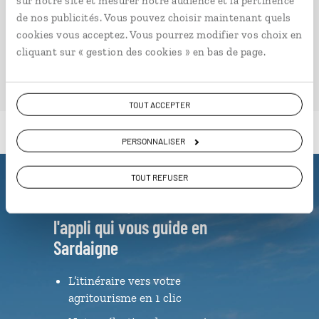
sur notre site et mesurer notre audience et la pertinence
de nos publicités. Vous pouvez choisir maintenant quels
cookies vous acceptez. Vous pourrez modifier vos choix en
VOIR NOS 3 IDÉES DE VOYAGE EN SARDAIGNE
cliquant sur « gestion des cookies » en bas de page.
TOUT ACCEPTER
PERSONNALISER
TOUT REFUSER
Luciole,
l'appli qui vous guide en
Sardaigne
L’itinéraire vers votre
agritourisme en 1 clic