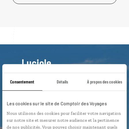
Luciole,
l'appli qui vous guide en
Sardaigne
Consentement
Détails
À propos des cookies
L’itinéraire vers votre
agritourisme en 1 clic
Les cookies sur le site de Comptoir des Voyages
Notre sélection de
trattorias
Nous utilisons des cookies pour faciliter votre navigation
sur notre site et mesurer notre audience et la pertinence
Les plus belles plages géolocalisées
de nos publicités. Vous pouvez choisir maintenant quels