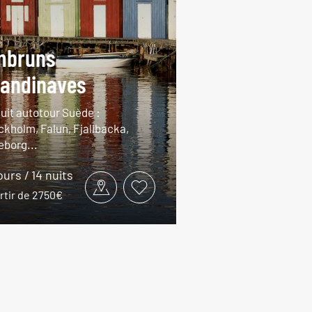
mbruns
andinaves
cuit autotour Suède :
ckholm, Falun, Fjallbacka,
eborg...
ours / 14 nuits
rtir de 2750€