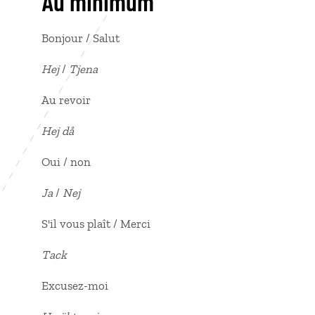
Au minimum
Bonjour / Salut
Hej
/
Tjena
Au revoir
Hej då
Oui / non
Ja
/
Nej
S'il vous plaît / Merci
Tack
Excusez-moi