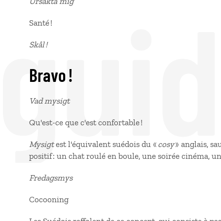
 gui
Ursäkta mig
Santé !
Skål !
Bravo !
Vad mysigt
Qu'est-ce que c'est confortable !
Mysigt
est l'équivalent suédois du «
cosy
» anglais, sa
positif : un chat roulé en boule, une soirée cinéma, u
Fredagsmys
Cocooning