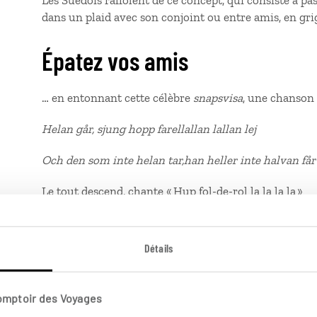
Les Suédois raffolent de ce concept, qui consiste à pa
dans un plaid avec son conjoint ou entre amis, en gri
Épatez vos amis
… en entonnant cette célèbre
snapsvisa
, une chanson
Helan går, sjung hopp farellallan lallan lej
Och den som inte helan tar,han heller inte halvan få
Le tout descend, chante « Hup fol-de-rol la la la la »
Celui qui ne prend pas le tout n'aura pas même la mo
Détails
Helan går
fait référence au premier verre, généralement
cul sec. La chanson annonce que celui qui ne le boit p
désigné par « la moitié », car les doses diminuent au 
Comptoir des Voyages