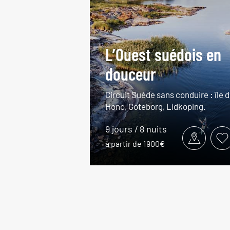
L’Ouest suédois en
douceur
Circuit Suède sans conduire : île 
Hönö, Göteborg, Lidköping.
9 jours / 8 nuits
à partir de 1900€