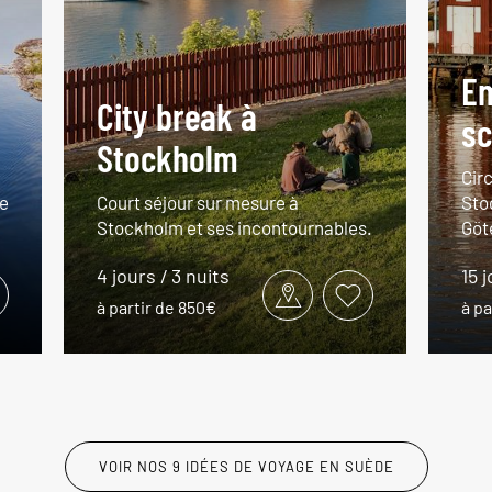
E
City break à
sc
Stockholm
Cir
de
Court séjour sur mesure à
Sto
Stockholm et ses incontournables.
Göt
4 jours / 3 nuits
15 j
à partir de 850€
à pa
VOIR NOS 9 IDÉES DE VOYAGE EN SUÈDE