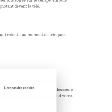
sser une soirée sur le canapé, enroulé
gnotant devant la télé.
 qui retentit au moment de trinquer.
r
itié
À propos des cookies
 plein (« le tout »), que l'on « descend »
as n'aura pas le droit à un second verre,
fur et à mesure des verres.