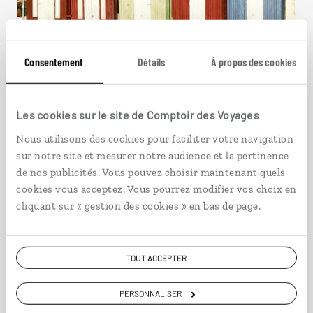
Consentement
Détails
À propos des cookies
Les cookies sur le site de Comptoir des Voyages
Nous utilisons des cookies pour faciliter votre navigation
sur notre site et mesurer notre audience et la pertinence
Embruns scandinaves
de nos publicités. Vous pouvez choisir maintenant quels
cookies vous acceptez. Vous pourrez modifier vos choix en
Circuit autotour Suède : Stockholm, Falun,
cliquant sur « gestion des cookies » en bas de page.
Fjallbacka, Göteborg...
15 jours / 14 nuits
à partir de 2750€
TOUT ACCEPTER
PERSONNALISER