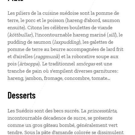
Les piliers de la cuisine suédoise sont la pomme de
terre, le porc et le poisson (hareng d'abord, saumon
ensuite). Citons les célèbres boulettes de viande
(
köttbullar
), l'incontournable hareng mariné (
sill
), le
pudding de saumon (
laxpudding
), les galettes de
pomme de terre au beurre accompagnées de lard frit
et d'airelles (
raggmunk
) et la roborative soupe aux
pois (
ärtsoppa
). Le traditionnel
smörgas
est une
tranche de pain où s'empilent diverses garnitures :
hareng, jambon, fromage, concombre, tomate…
Desserts
Les Suédois sont des becs sucrés. La
princesstårta
,
incontournable décadence de sucre, se présente
comme un gros gâteau bombé, généralement vert
tendre. Sous la pâte d'amande colorée se dissimulent