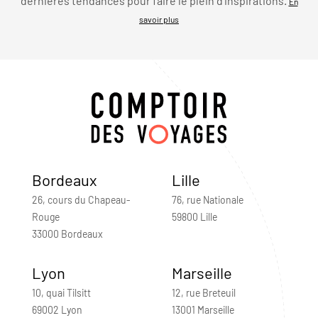
dernières tendances pour faire le plein d’inspirations.
En
savoir plus
Bordeaux
Lille
26, cours du Chapeau-
76, rue Nationale
Rouge
59800 Lille
33000 Bordeaux
Lyon
Marseille
10, quai Tilsitt
12, rue Breteuil
69002 Lyon
13001 Marseille