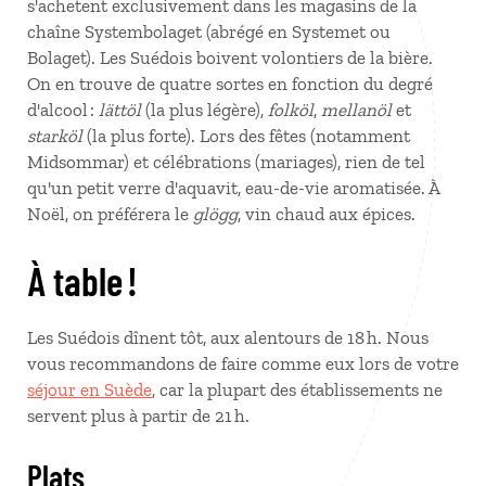
s'achetent exclusivement dans les magasins de la
chaîne Systembolaget (abrégé en Systemet ou
Bolaget). Les Suédois boivent volontiers de la bière.
On en trouve de quatre sortes en fonction du degré
d'alcool :
lättöl
(la plus légère),
folköl
,
mellanöl
et
starköl
(la plus forte). Lors des fêtes (notamment
Midsommar) et célébrations (mariages), rien de tel
qu'un petit verre d'aquavit, eau-de-vie aromatisée. À
Noël, on préférera le
glögg
, vin chaud aux épices.
À table !
Les Suédois dînent tôt, aux alentours de 18 h. Nous
vous recommandons de faire comme eux lors de votre
séjour en Suède
, car la plupart des établissements ne
servent plus à partir de 21 h.
Plats