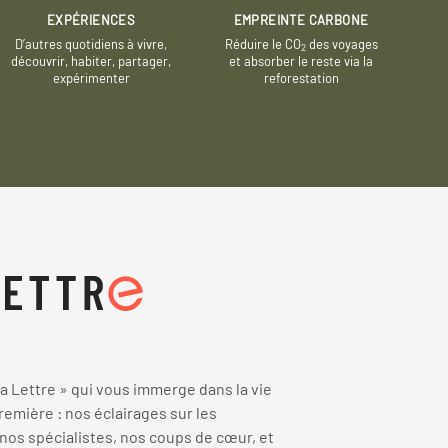
EXPÉRIENCES
EMPREINTE CARBONE
D’autres quotidiens à vivre,
Réduire le CO
des voyages
2
découvrir, habiter, partager,
et absorber le reste via la
expérimenter
reforestation
 Lettre » qui vous immerge dans la vie
emière : nos éclairages sur les
 nos spécialistes, nos coups de cœur, et