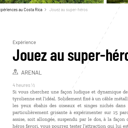
xpériences au Costa Rica
Jouez au super-héros
Expérience
Jouez au super-hér
ARENAL
4 heures ½
Si vous cherchez une façon ludique et dynamique de d
tyrolienne est l’idéal. Solidement fixé à un câble métall
les yeux ébahis des oiseaux et singes nichés dans 
particulièrement grisante à expérimenter sur 15 parc
assise, soit allongée, suspendu par le dos, à la faço
héros favori, vous pourrez tester l’attraction qui lui e