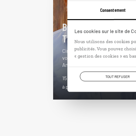
Consentement
Bienvenue chez les
Les cookies sur le site de 
Ticos
Nous utilisons des cookies po
publicités. Vous pouvez chois
Circuit autotour Costa Rica :
« gestion des cookies » en bas
volcans, côte pacifique, Manuel
Antonio.
TOUT REFUSER
15 jours / 13 nuits
à partir de 3300€