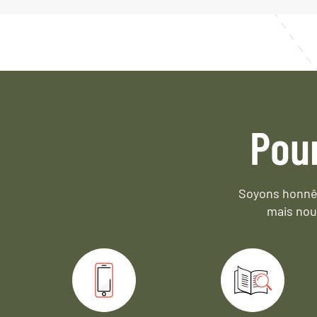
Pou
Soyons honnêt
mais nou