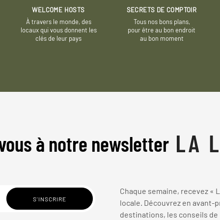
WELCOME HOSTS
SECRETS DE COMPTOIR
À travers le monde, des
Tous nos bons plans,
locaux qui vous donnent les
pour être au bon endroit
clés de leur pays
au bon moment
vous à notre newsletter
Chaque semaine, recevez « La
locale. Découvrez en avant-pr
destinations, les conseils de