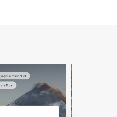
yager à l’essentiel
En amoureux Costa Ric
sta Rica