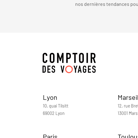
nos dernières tendances pour 
Lyon
Marsei
10, quai Tilsitt
12, rue Bre
69002 Lyon
13001 Marse
Paris
Toulou