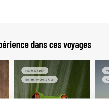
périence dans ces voyages
Faune & safari
Vo
En famille Costa Rica
Co