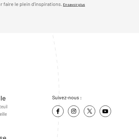
faire le plein d’inspirations.
En savoir plus
lle
Suivez-nous :
teuil
ille
se