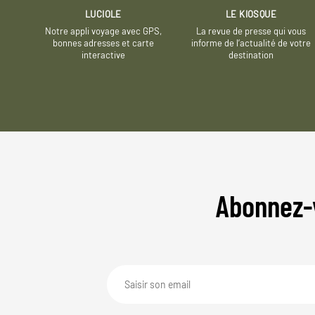
LUCIOLE
LE KIOSQUE
Notre appli voyage avec GPS,
La revue de presse qui vous
bonnes adresses et carte
informe de l’actualité de votre
interactive
destination
Abonnez-