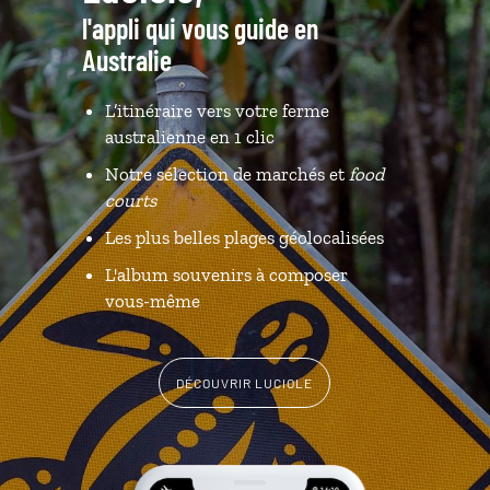
l'appli qui vous guide en
Australie
L’itinéraire vers votre ferme
australienne en 1 clic
Notre sélection de marchés et
food
courts
Les plus belles plages géolocalisées
L'album souvenirs à composer
vous-même
DÉCOUVRIR LUCIOLE