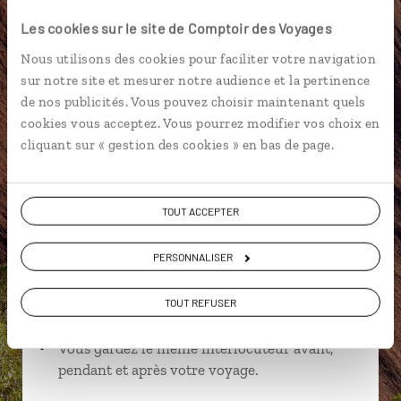
Les cookies sur le site de Comptoir des Voyages
Nous utilisons des cookies pour faciliter votre navigation
sur notre site et mesurer notre audience et la pertinence
Mélanie,
de nos publicités. Vous pouvez choisir maintenant quels
spécialiste Australie
cookies vous acceptez. Vous pourrez modifier vos choix en
cliquant sur « gestion des cookies » en bas de page.
Suivez vos envies et demandez conseils à nos
spécialistes
TOUT ACCEPTER
Ils sauront organiser votre itinéraire au plus
près de vos envies et de la réalité du pays.
PERSONNALISER
Échangez en face à face ou depuis nos studios
connectés en agence, mais aussi par email ou
TOUT REFUSER
téléphone.
Vous gardez le même interlocuteur avant,
pendant et après votre voyage.