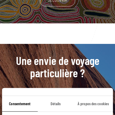
DÉCOUVRIR
Une envie de voyage
particulière ?
Adelaïde
Australie du Sud
Blue Mountains
Consentement
Détails
À propos des cookies
Circular Quay
Daintree
4x4
Bell Gorge
Broome
Cable Beach
Emma Gorge