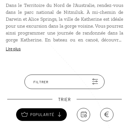
Dans le Territoire du Nord de l'Australie, rendez-vous
dans le parc national de Nitmiluk. À mi-chemin de
Darwin et Alice Springs, la ville de Katherine est idéale
pour une excursion dans la gorge voisine. Vous pourrez
ainsi programmer une journée de randonnée dans la
gorge Katherine. En bateau ou en canoë, découvrez
cette gorge au fil de l'eau. Vous pouvez opter également
Lire plus
pour une randonnée sur l'un des sentiers longeant les
treize gorges. Prolongez votre escapade par les Edith
Falls toujours au cœur du parc national.
FILTRER
TRIER
POPULARITÉ