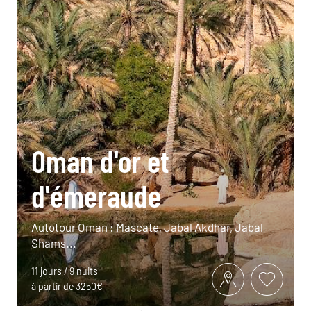
Oman d'or et
d'émeraude
Autotour Oman : Mascate, Jabal Akdhar, Jabal
Shams...
11 jours / 9 nuits
à partir de 3250€