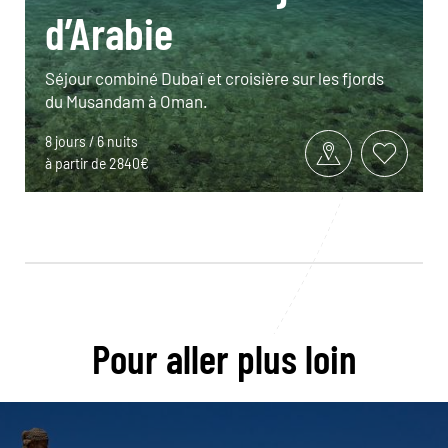
d’Arabie
Séjour combiné Dubaï et croisière sur les fjords
du Musandam à Oman.
8 jours / 6 nuits
à partir de 2840€
Pour aller plus loin