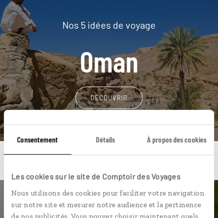
Nos 5 idées de voyage
Oman
DÉCOUVRIR
Consentement
Détails
À propos des cookies
Les cookies sur le site de Comptoir des Voyages
Nous utilisons des cookies pour faciliter votre navigation
Une envie de voyage
sur notre site et mesurer notre audience et la pertinence
de nos publicités. Vous pouvez choisir maintenant quels