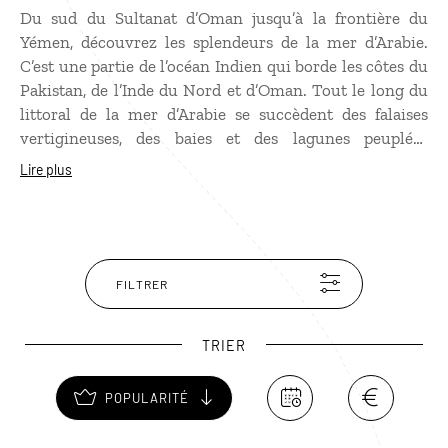
Du sud du Sultanat d’Oman jusqu’à la frontière du
Yémen, découvrez les splendeurs de la mer d’Arabie.
C’est une partie de l’océan Indien qui borde les côtes du
Pakistan, de l’Inde du Nord et d’Oman. Tout le long du
littoral de la mer d’Arabie se succèdent des falaises
vertigineuses, des baies et des lagunes peuplées
d’oiseaux (flamants roses, hérons, ibis, cormorans…), ou
Lire plus
encore les rives luxuriantes de la sublime région du
Dhofar. Sans oublier la richesse de ses eaux propices à
la plongée et au snorkeling pour observer les dauphins
et les tortues.
FILTRER
TRIER
POPULARITÉ