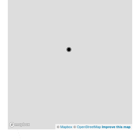
Mapbox
©
Mapbox
©
OpenStreetMap
Improve this map