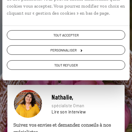
particulière ?
cookies vous acceptez. Vous pourrez modifier vos choix en
cliquant sur « gestion des cookies » en bas de page.
4x4
Bimmiyat Sink hole
Culture des roses
TOUT ACCEPTER
Al Hamra
Birkat al Mouz
Désert
PERSONNALISER
Architecture Dubai
Courses de Chameaux
TOUT REFUSER
Désert de Dubaï
Al Hamra
Nathalie,
spécialiste Oman
Lire son interview
Suivez vos envies et demandez conseils à nos
spécialistes