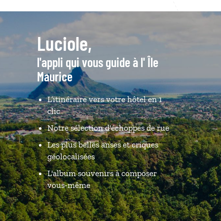
Luciole,
l'appli qui vous guide à l' Île
Maurice
L’itinéraire vers votre hôtel en 1
clic
Notre sélection d'échoppes de rue
Les plus belles anses et criques
géolocalisées
L'album souvenirs à composer
vous-même