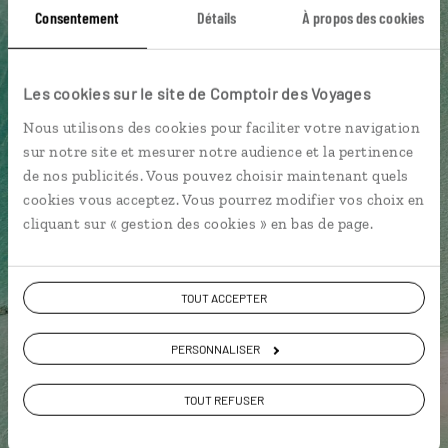
Consentement
Détails
À propos des cookies
Ouest mauricien
Jardin de Pamplemousses
Archipel des Mascareignes
Les cookies sur le site de Comptoir des Voyages
Nous utilisons des cookies pour faciliter votre navigation
sur notre site et mesurer notre audience et la pertinence
de nos publicités. Vous pouvez choisir maintenant quels
Cécile,
cookies vous acceptez. Vous pourrez modifier vos choix en
spécialiste Île Maurice
cliquant sur « gestion des cookies » en bas de page.
Suivez vos envies et demandez conseils à nos
spécialistes
TOUT ACCEPTER
Ils sauront organiser votre itinéraire au plus
PERSONNALISER
près de vos envies et de la réalité du pays.
Échangez en face à face ou depuis nos studios
TOUT REFUSER
connectés en agence, mais aussi par email ou
téléphone.