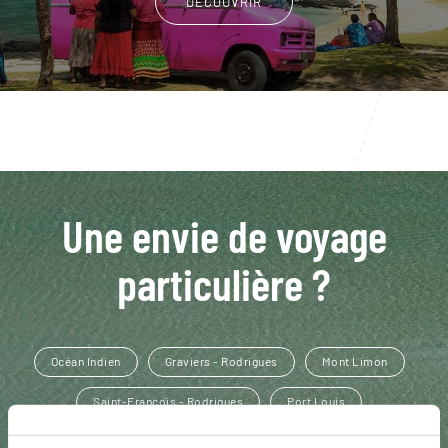
DÉCOUVRIR
Une envie de voyage
particulière ?
Océan Indien
Graviers - Rodrigues
Mont Limon
Saint-François - Rodrigues
Port Louis
Archipel des Mascareignes
Rodrigues