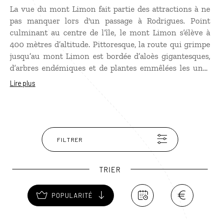
La vue du mont Limon fait partie des attractions à ne
pas manquer lors d'un passage à Rodrigues. Point
culminant au centre de l’île, le mont Limon s’élève à
400 mètres d’altitude. Pittoresque, la route qui grimpe
jusqu’au mont Limon est bordée d’aloès gigantesques,
d’arbres endémiques et de plantes emmêlées les unes
aux autres. Arrivée en haut, la vue sur la côte et le
Lire plus
lagon est époustouflante. La lumière du coucher du
soleil donne au panorama une douceur où les collines
sauvages aux teintes mordorées descendent jusqu’à la
mer.
FILTRER
TRIER
POPULARITÉ