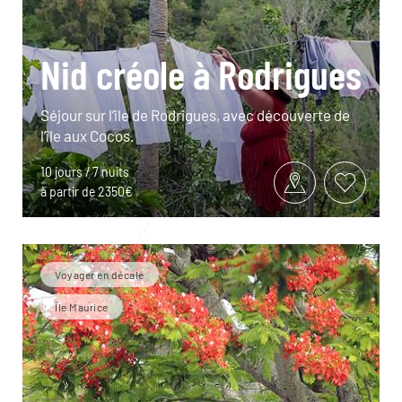
Nid créole à Rodrigues
Séjour sur l’île de Rodrigues, avec découverte de
l’île aux Cocos.
10 jours / 7 nuits
à partir de 2350€
Voyager en décalé
Île Maurice