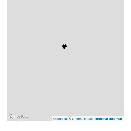
Mapbox
©
Mapbox
©
OpenStreetMap
Improve this map