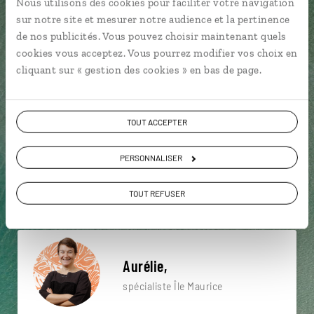
Nous utilisons des cookies pour faciliter votre navigation
particulière ?
sur notre site et mesurer notre audience et la pertinence
de nos publicités. Vous pouvez choisir maintenant quels
cookies vous acceptez. Vous pourrez modifier vos choix en
cliquant sur « gestion des cookies » en bas de page.
Océan Indien
Graviers - Rodrigues
Mont Limon
Archipel des Mascareignes
Rodrigues
TOUT ACCEPTER
Saint-François - Rodrigues
Anse Philibert - Rodrigues
PERSONNALISER
Cascade Langevin
Cité du Volcan
Archipel des Mascareignes
TOUT REFUSER
Aurélie,
spécialiste Île Maurice