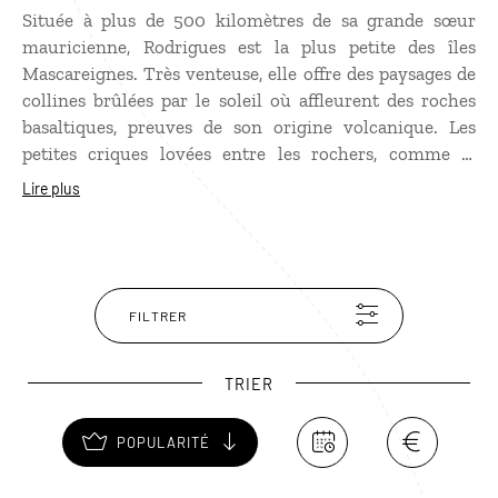
Située à plus de 500 kilomètres de sa grande sœur
mauricienne, Rodrigues est la plus petite des îles
Mascareignes. Très venteuse, elle offre des paysages de
collines brûlées par le soleil où affleurent des roches
basaltiques, preuves de son origine volcanique. Les
petites criques lovées entre les rochers, comme la
merveilleuse Anse Philibert, ont un faux air de
Lire plus
Bretagne, le lagon émeraude en plus ! Les plages
désertes, l’authenticité des habitants et le silence font
de Rodrigues l’un des derniers paradis de l’océan Indien.
FILTRER
TRIER
POPULARITÉ