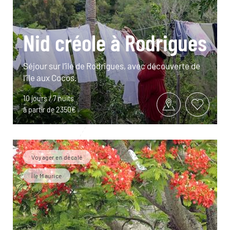
Nid créole à Rodrigues
Séjour sur l’île de Rodrigues, avec découverte de
l’île aux Cocos.
10 jours / 7 nuits
à partir de 2350€
Voyager en décalé
Île Maurice