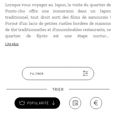
Lorsque vous voyagez au Japon, la visite du quartier de
Ponto-cho offre une immersion dans un Japon
traditionnel, tout droit sorti des films de samouraïs !
Formé d’un lacis de petites ruelles bordées de maisons
de thé traditionnelles et d’innombrables restaurants, ce
quartier de Kyoto est une étape nocturne
incontournable. À la nuit tombée, des lanternes
Lire plus
éclairent ses rues et il n’est pas impossible d’y croiser
une geisha ou une maiko, une apprentie geisha.
L’ambiance est vraiment typique ! À découvrir
absolument en faisant attention aux tarifs des
restaurants qui peuvent s’envoler.
FILTRER
TRIER
POPULARITÉ