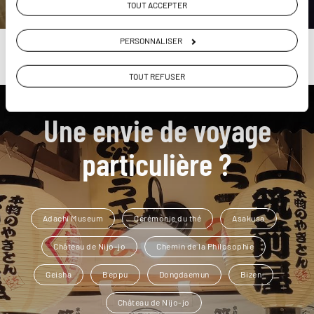
TOUT ACCEPTER
PERSONNALISER
TOUT REFUSER
Une envie de voyage
particulière ?
Adachi Museum
Cérémonie du thé
Asakusa
Château de Nijo-jo
Chemin de la Philosophie
Geisha
Beppu
Dongdaemun
Bizen
Château de Nijo-jo