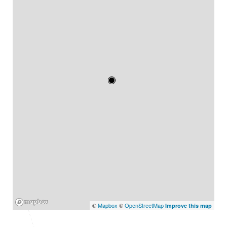
Mapbox
©
Mapbox
©
OpenStreetMap
Improve this map