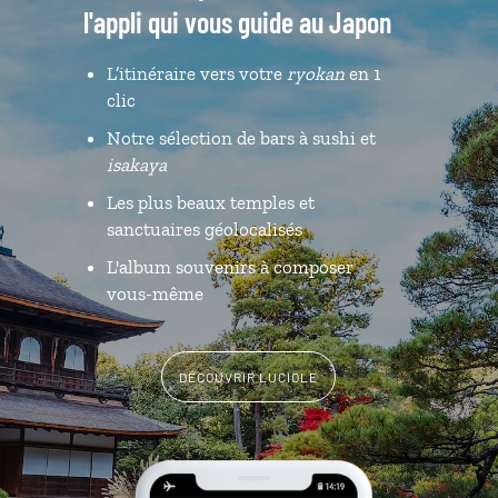
l'appli qui vous guide au Japon
L’itinéraire vers votre
ryokan
en 1
clic
Notre sélection de bars à sushi et
isakaya
Les plus beaux temples et
sanctuaires géolocalisés
L'album souvenirs à composer
vous-même
DÉCOUVRIR LUCIOLE