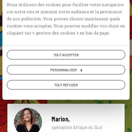
Nous utilisons des cookies pour faciliter votre navigation
Une envie de voyage
sur notre site et mesurer notre audience et la pertinence
de nos publicités. Vous pouvez choisir maintenant quels
particulière ?
cookies vous acceptez. Vous pourrez modifier vos choix en
cliquant sur « gestion des cookies » en bas de page.
Baleine
Cap de Bonne Espérance
Gqeberha
TOUT ACCEPTER
Ballito
Blyde River Canyon
Camps Bay
PERSONNALISER
Camdeboo National Park
Cradock
Graaff Reinet
TOUT REFUSER
Boulders Beach
Marion,
spécialiste Afrique du Sud