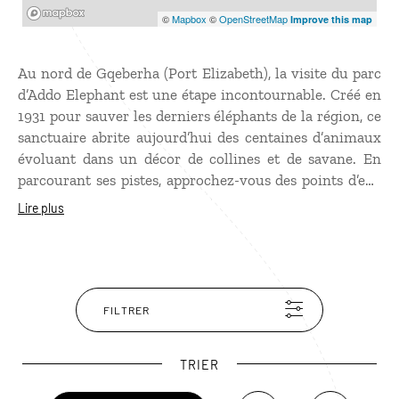
Mapbox
©
Mapbox
©
OpenStreetMap
Improve this map
Au nord de Gqeberha (Port Elizabeth), la visite du parc
d’Addo Elephant est une étape incontournable. Créé en
1931 pour sauver les derniers éléphants de la région, ce
sanctuaire abrite aujourd’hui des centaines d’animaux
évoluant dans un décor de collines et de savane. En
parcourant ses pistes, approchez-vous des points d’eau
où, avec un peu de chance, vous observerez une famille
Lire plus
d’éléphants. Agrandi jusqu’à l’océan, le parc inclut
désormais une réserve marine unique au monde,
permettant d’observer les
Big Seven
: éléphant,
rhinocéros, lion, buffle, léopard, baleine et grand requin
blanc.
FILTRER
TRIER