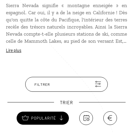
Sierra Nevada signifie « montagne enneigée » en
espagnol. Car oui, il y a de la neige en Californie ! Dès
qu'on quitte la côte du Pacifique, l'intérieur des terres
recèle des trésors naturels incroyables. Ainsi la Sierra
Nevada compte-t-elle plusieurs stations de ski, comme
celle de Mammoth Lakes, au pied de son versant Est, à
24 00 mètres d'altitude. Au cœur de la Sierra Nevada, le
Lire plus
Yosemite National Park, le Death Valley National Park
ou les Sequoia et Kings Canyons Parks rivalisent de
beauté sauvage et combleront les amateurs de
randonnée.
FILTRER
TRIER
POPULARITÉ