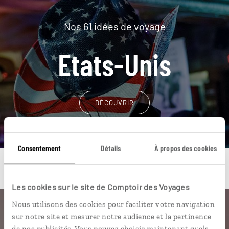
Nos 61 idées de voyage
Etats-Unis
DÉCOUVRIR
Consentement
Détails
À propos des cookies
Les cookies sur le site de Comptoir des Voyages
Nous utilisons des cookies pour faciliter votre navigation
Une envie de voyage
sur notre site et mesurer notre audience et la pertinence
de nos publicités. Vous pouvez choisir maintenant quels