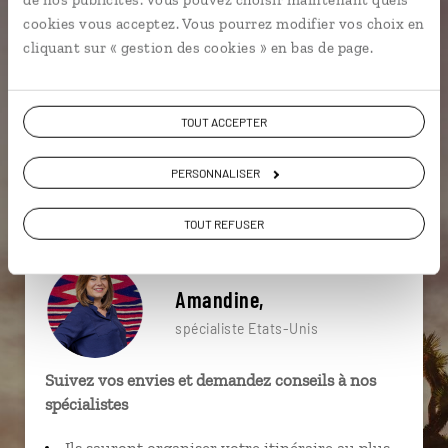
particulière ?
cookies vous acceptez. Vous pourrez modifier vos choix en
cliquant sur « gestion des cookies » en bas de page.
Alcatraz
Arizona
Bryce Canyon
Big Sur
TOUT ACCEPTER
Carmel
Golden Gate
Antelope Canyon
PERSONNALISER
Bodie
Californie
Antelope Canyon
TOUT REFUSER
Amandine,
spécialiste Etats-Unis
Suivez vos envies et demandez conseils à nos
spécialistes
Ils sauront organiser votre itinéraire au plus