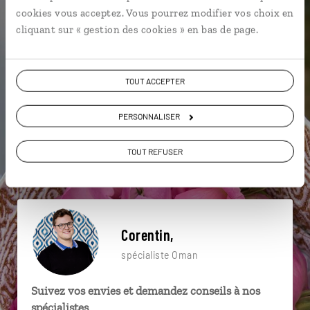
particulière ?
cookies vous acceptez. Vous pourrez modifier vos choix en
cliquant sur « gestion des cookies » en bas de page.
4x4
Bimmiyat Sink hole
Culture des roses
TOUT ACCEPTER
Al Hamra
Birkat al Mouz
Désert
PERSONNALISER
Désert de Wahiba
Golfe d'Oman
TOUT REFUSER
Grottes d'Al Hoota
Al Hamra
Corentin,
spécialiste Oman
Suivez vos envies et demandez conseils à nos
spécialistes