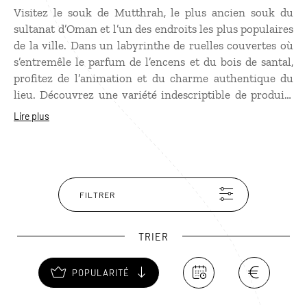
Visitez le souk de Mutthrah, le plus ancien souk du
sultanat d’Oman et l’un des endroits les plus populaires
de la ville. Dans un labyrinthe de ruelles couvertes où
s’entremêle le parfum de l’encens et du bois de santal,
profitez de l’animation et du charme authentique du
lieu. Découvrez une variété indescriptible de produits
allant de bijoux en or et en argent, de kandjars, de
Lire plus
pashminas, de poteries, de tapis, de parfums, d’épices…
FILTRER
TRIER
POPULARITÉ