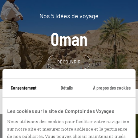
Nos 5 idées de voyage
Oman
DÉCOUVRIR
Consentement
Détails
À propos des cookies
Les cookies sur le site de Comptoir des Voyages
Nous utilisons des cookies pour faciliter votre navigation
Une envie de voyage
sur notre site et mesurer notre audience et la pertinence
de nos publicités. Vous pouvez choisir maintenant quels