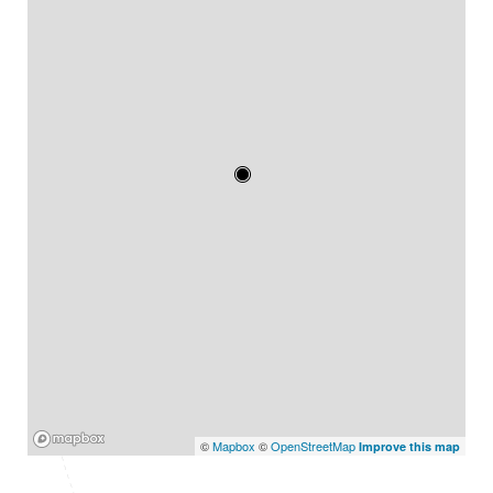
Mapbox
©
Mapbox
©
OpenStreetMap
Improve this map