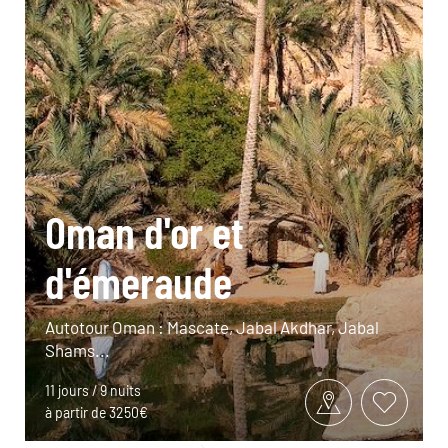
Oman d'or et
d'émeraude
Autotour Oman : Mascate, Jabal Akdhar, Jabal
Shams...
11 jours / 9 nuits
à partir de 3250€