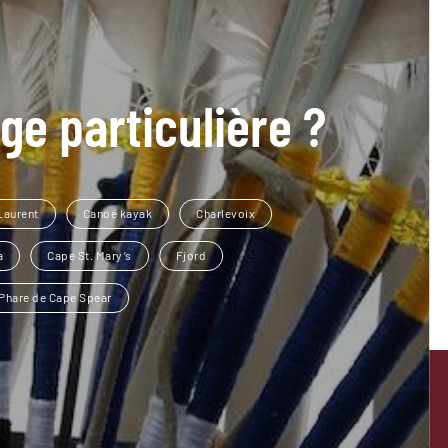
ge particulière ?
Laurent
Canoë kayak
Charlevoix
a
Cape St. Mary’s
Fjord
 Phare de Cape Spear