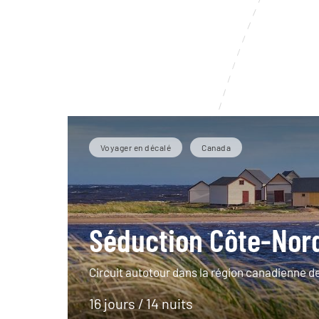
Voyager en décalé
Canada
Séduction Côte-Nor
Circuit autotour dans la région canadienne d
16 jours / 14 nuits