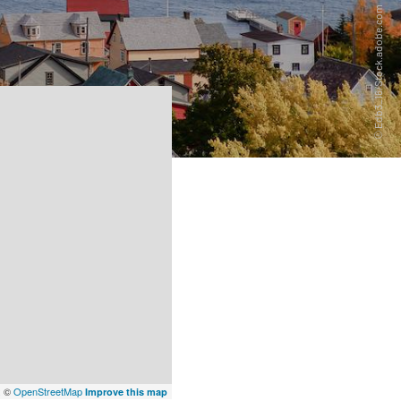
x
©
OpenStreetMap
Improve this map