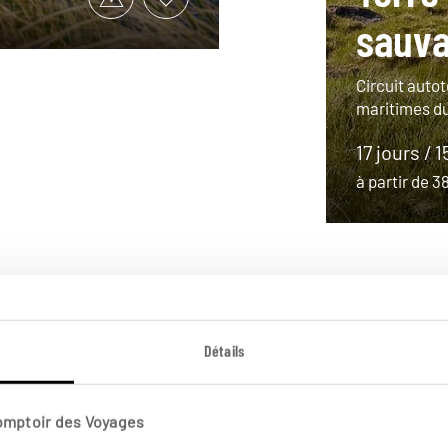
sauv
Circuit auto
maritimes d
17 jours / 1
à partir de 
Détails
Comptoir des Voyages