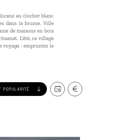
nglicane au clocher blanc
es dans la brume. Ville
taine de maisons en bois
isanat. L’été, ce village
re voyage : emprunter le
POPULARITÉ