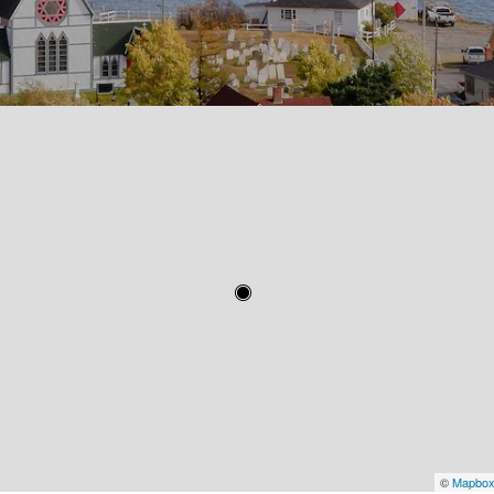
©
Mapbo