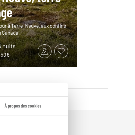
age
tour à Terre-Neuve, aux confins
u Canada.
5 nuits
3850€
À propos des cookies