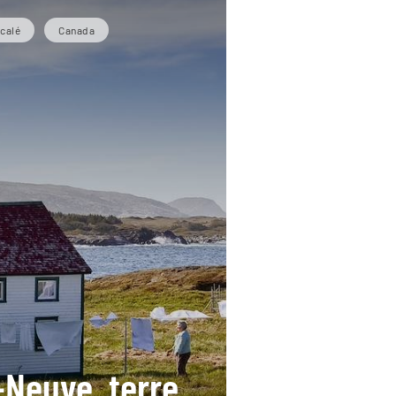
calé
Canada
-Neuve, terre