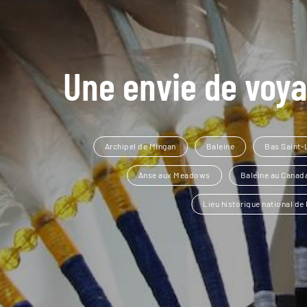
Une envie de voya
Archipel de Mingan
Baleine
Bas Saint-
Anse aux Meadows
Baleine au Canad
Lieu historique national de