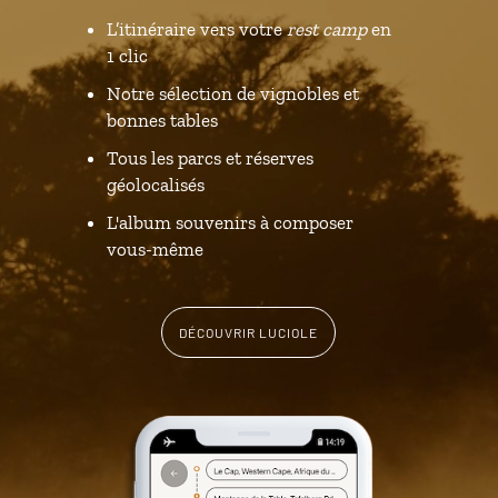
L’itinéraire vers votre
rest camp
en
1 clic
Notre sélection de vignobles et
bonnes tables
Tous les parcs et réserves
géolocalisés
L'album souvenirs à composer
vous-même
DÉCOUVRIR LUCIOLE