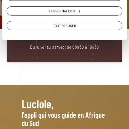
ou
PERSONNALISER
Construisez votre voyage avec un spécialiste Afrique
du Sud
TOUT REFUSER
01 53 10 97 61
Du lundi au samedi de 09h30 à 18h30
Luciole,
l'appli qui vous guide en Afrique
du Sud