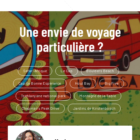
Une envie de voyage
particulière ?
Safari Afrique
Le Cap
Boulders Beach
Cap de Bonne Espérance
Hout Bay
Big Five
Tsehlanyane national park
Montagne de la Table
Chapman's Peak Drive
Jardins de Kirstenbosch