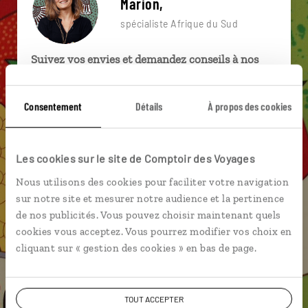
Marion,
spécialiste Afrique du Sud
Suivez vos envies et demandez conseils à nos
spécialistes
Ils sauront organiser votre itinéraire au plus
Consentement
Détails
À propos des cookies
près de vos envies et de la réalité du pays.
Échangez en face à face ou depuis nos studios
Les cookies sur le site de Comptoir des Voyages
connectés en agence, mais aussi par email ou
téléphone.
Nous utilisons des cookies pour faciliter votre navigation
sur notre site et mesurer notre audience et la pertinence
Vous gardez le même interlocuteur avant,
de nos publicités. Vous pouvez choisir maintenant quels
pendant et après votre voyage.
cookies vous acceptez. Vous pourrez modifier vos choix en
cliquant sur « gestion des cookies » en bas de page.
DEMANDER UN DEVIS
TOUT ACCEPTER