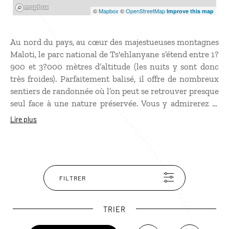
Mapbox
©
Mapbox
©
OpenStreetMap
Improve this map
Au nord du pays, au cœur des majestueuses montagnes
Maloti, le parc national de Ts'ehlanyane s’étend entre 1?
900 et 3?000 mètres d’altitude (les nuits y sont donc
très froides). Parfaitement balisé, il offre de nombreux
sentiers de randonnée où l’on peut se retrouver presque
seul face à une nature préservée. Vous y admirerez la
végétation de fynbos de montagne, une formation rare
Lire plus
rappelant la lande, parsemée d’aloès colorés, d’iris et
d’autres plantes. Le parc constitue également le plus
important refuge au monde pour le bambou des
montagnes et abrite l’une des rares forêts indigènes du
Lesotho. Vous y découvrirez aussi des grottes, des
FILTRER
falaises, des rivières, des cascades et de magnifiques
étangs.
TRIER