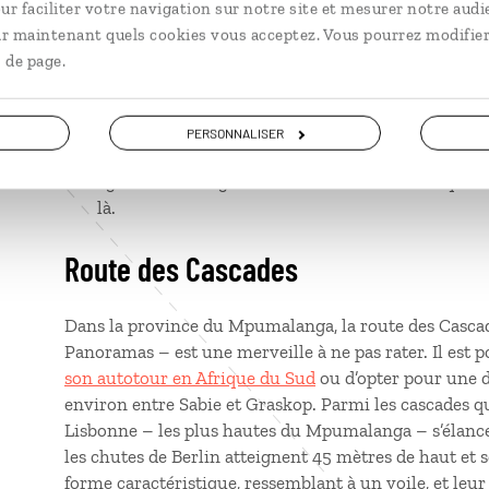
ur faciliter votre navigation sur notre site et mesurer notre audi
Sabi Sand : Autre site d’observation pour les lé
ir maintenant quels cookies vous acceptez. Vous pourrez modifier
km de frontière non clôturée avec le parc Kruger
 de page.
Thornybush : Intégrée au réseau APNR, la rés
faune variée, dont les fameux
Big Five
.
PERSONNALISER
Timbavati : Les lions blancs qui ont fait la r
également intégrée au réseau APNR – ont quasi
là.
Route des Cascades
Dans la province du Mpumalanga, la route des Casca
Panoramas – est une merveille à ne pas rater. Il est p
son autotour en Afrique du Sud
ou d’opter pour une 
environ entre Sabie et Graskop. Parmi les cascades qu
Lisbonne – les plus hautes du Mpumalanga – s’élance
les chutes de Berlin atteignent 45 mètres de haut et
forme caractéristique, ressemblant à un voile, et leur 