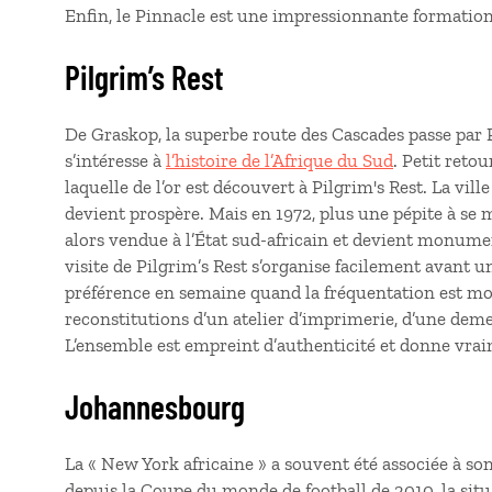
Enfin, le Pinnacle est une impressionnante formation 
Pilgrim’s Rest
De Graskop, la superbe route des Cascades passe par 
s’intéresse à
l’histoire de l’Afrique du Sud
. Petit reto
laquelle de l’or est découvert à Pilgrim's Rest. La vill
devient prospère. Mais en 1972, plus une pépite à se m
alors vendue à l’État sud-africain et devient monumen
visite de Pilgrim’s Rest s’organise facilement avant
préférence en semaine quand la fréquentation est mo
reconstitutions d’un atelier d’imprimerie, d’une dem
L’ensemble est empreint d’authenticité et donne vra
Johannesbourg
La « New York africaine » a souvent été associée à son
depuis la Coupe du monde de football de 2010, la situ