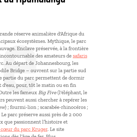
de
s grande réserve animalière d'Afrique du
ncipaux écosystèmes. Mythique, le parc
auvage. Enclave préservée, à la frontière
 incontournable des amateurs de
safaris
rc. Au départ de Johannesbourg, les
dile Bridge – ouvrent sur la partie sud
te partie du parc permettent de dormir
 d'eau, pour, tôt le matin ou en fin
. Outre les fameux
Big Five
(l'éléphant, le
eurs peuvent aussi chercher à repérer les
ew
) ; fourmi-lion ; scarabée-rhinocéros ;
. Le parc préserve aussi près de 2 000
x que passionnent l’histoire et
 cœur du parc Kruger
. Le site
ons dès l’âge de fer. Plus