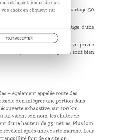
ence et la pertinence de nos
opards, la réserve de Sabi Sand partage 50
 vos choix en cliquant sur
.
erve de Thornybush est le refuge d’une
TOUT ACCEPTER
éputation de Timbavati – réserve privée
ment disparu mais les
Big Five
sont bien
des – également appelée route des
ossible d’en intégrer une portion dans
découverte exhaustive, sur 100 km
i lui valent son nom, les chutes de
nt d’une hauteur de 95 mètres. Plus loin
 se révèlent après une courte marche. Leur
tranquillité font de ce site un