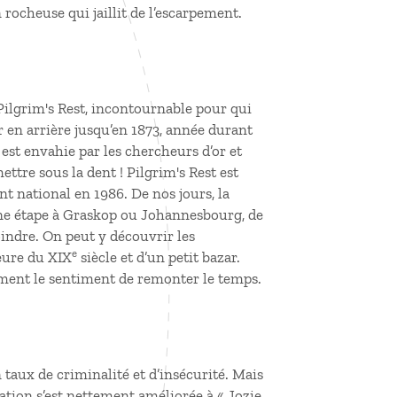
rocheuse qui jaillit de l’escarpement.
Pilgrim's Rest, incontournable pour qui
ur en arrière jusqu’en 1873, année durant
e est envahie par les chercheurs d’or et
ettre sous la dent ! Pilgrim's Rest est
t national en 1986. De nos jours, la
 une étape à Graskop ou Johannesbourg, de
indre. On peut y découvrir les
e
eure du XIX
siècle et d’un petit bazar.
iment le sentiment de remonter le temps.
 taux de criminalité et d’insécurité. Mais
ation s’est nettement améliorée à « Jozie