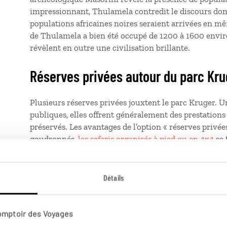
impressionnant, Thulamela contredit le discours domi
populations africaines noires seraient arrivées en m
de Thulamela a bien été occupé de 1200 à 1600 envir
révèlent en outre une civilisation brillante.
Réserves privées autour du parc Kru
Plusieurs réserves privées jouxtent le parc Kruger. U
publiques, elles offrent généralement des prestation
préservés. Les avantages de l’option « réserves privée
goudronnés,
les safaris organisés à pied ou en 4x4
se 
et contrairement au parc Kruger, la circulation y est 
Balule : Cette réserve est intégrée au réseau AP
Détails
un collectif de réserves privées qui partagent
national Kruger. Balule est située près de la vill
Comptoir des Voyages
Manyeleti : Moins connue que Sabi Sand, cet éc
Kruger est réputé pour ses lions et léopards.