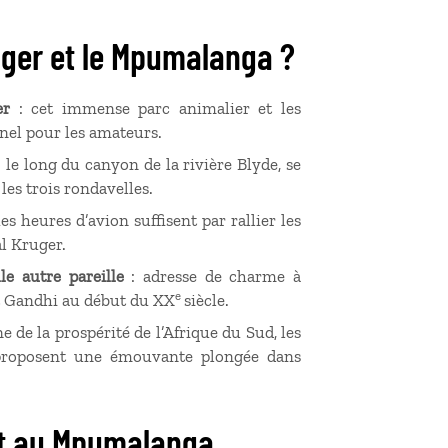
uger et le Mpumalanga ?
er
: cet immense parc animalier et les
nel pour les amateurs.
 le long du canyon de la rivière Blyde, se
es trois rondavelles.
es heures d’avion suffisent par rallier les
l Kruger.
e autre pareille
: adresse de charme à
e
t Gandhi au début du XX
siècle.
ine de la prospérité de l’Afrique du Sud, les
 proposent une émouvante plongée dans
 et au Mpumalanga