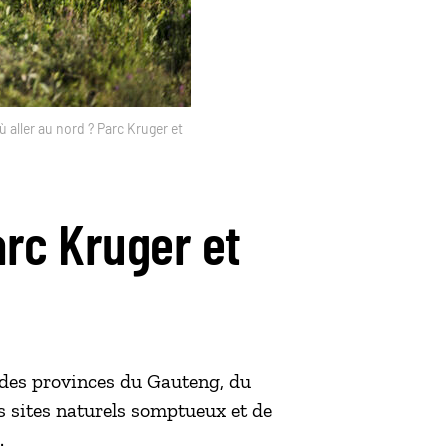
ù aller au nord ? Parc Kruger et
arc Kruger et
e des provinces du Gauteng, du
 sites naturels somptueux et de
.