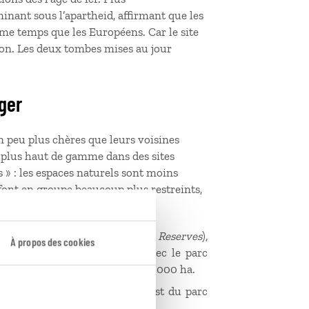
nant sous l’apartheid, affirmant que les
ême temps que les Européens. Car le site
on. Les deux tombes mises au jour
ger
n peu plus chères que leurs voisines
s plus haut de gamme dans des sites
s » : les espaces naturels sont moins
font en groupe beaucoup plus restreints,
plus simple.
NR (
Associated Private Nature Reserves
),
À propos des cookies
 une frontière non clôturée avec le parc
e de Hoedspruit et s’étend sur 42 000 ha.
rin de 23 000 ha situé à l’ouest du parc