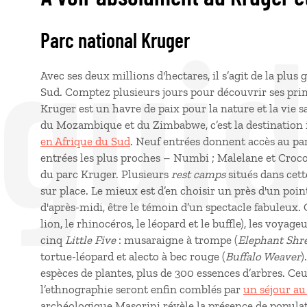
 gui
Parc national Kruger
Avec ses deux millions d'hectares, il s’agit de la plu
Sud. Comptez plusieurs jours pour découvrir ses pri
Kruger est un havre de paix pour la nature et la vie s
du Mozambique et du Zimbabwe, c’est la destination
en Afrique du Sud
. Neuf entrées donnent accès au pa
entrées les plus proches – Numbi ; Malelane et Croco
du parc Kruger. Plusieurs
rest camps
situés dans cet
sur place. Le mieux est d’en choisir un près d'un point
d'après-midi, être le témoin d’un spectacle fabuleux
lion, le rhinocéros, le léopard et le buffle), les voyag
cinq
Little Five
: musaraigne à trompe (
Elephant Shr
tortue-léopard et alecto à bec rouge (
Buffalo Weaver
)
espèces de plantes, plus de 300 essences d’arbres. Ceu
l’ethnographie seront enfin comblés par
un séjour au
archéologique Masorini révèle la présence de populati