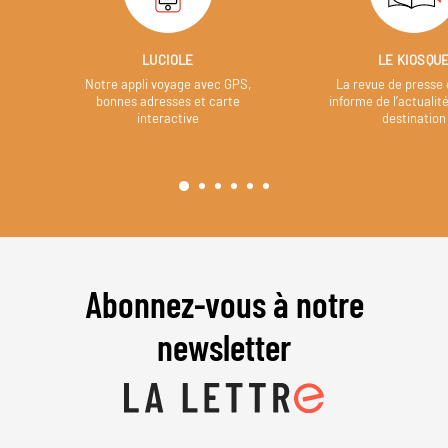
LUCIOLE
LE KIOSQU
Notre appli voyage avec GPS,
La revue de presse 
bonnes adresses et carte
informe de l’actualit
interactive
destination
Abonnez-vous à notre
newsletter