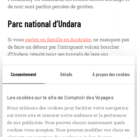
de noir sont parfois percées de grottes.
Parc national d’Undara
Si vous
partez en famille en Australie
, ne manquez pas
de faire un détour par l’intriguant volcan bouclier
d’Undara, réputé pour ses tunnels de lave qui
comptent parmi les plus longs du monde. Les petits et
grands adoreront explorer ce monde souterrain au
Consentement
Détails
À propos des cookies
cours d’une visite guidée.
Terre d’Arnhem
Les cookies sur le site de Comptoir des Voyages
Nous utilisons des cookies pour faciliter votre navigation
À l’est de Darwin, cette région sauvage, empreinte
sur notre site et mesurer notre audience et la pertinence
d’une grande spiritualité, offre des paysages de toute
de nos publicités. Vous pouvez choisir maintenant quels
beauté, entre littoral accidenté, îles reculées, savanes
cookies vous acceptez. Vous pourrez modifier vos choix en
boisées et forêts luxuriantes. En compagnie d’un