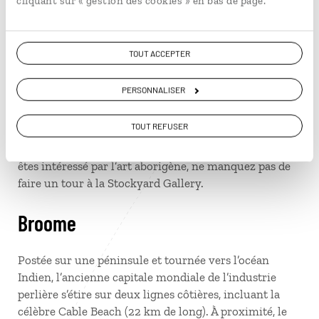
cliquant sur « gestion des cookies » en bas de page.
guide traditionnel, vous pourrez découvrir les plantes
médicinales utilisées par le peuple Yolngu.
Mataranka
TOUT ACCEPTER
PERSONNALISER
Au sud de Katherine, cette petite ville est réputée pour
sa piscine thermale à fond sablonneux. Niché dans
TOUT REFUSER
une forêt de palmiers, ce bassin naturel possède une
eau turquoise à 34 °C où il fait bon se baigner. Si vous
êtes intéressé par l’art aborigène, ne manquez pas de
faire un tour à la Stockyard Gallery.
Broome
Postée sur une péninsule et tournée vers l’océan
Indien, l’ancienne capitale mondiale de l’industrie
perlière s’étire sur deux lignes côtières, incluant la
célèbre Cable Beach (22 km de long). À proximité, le