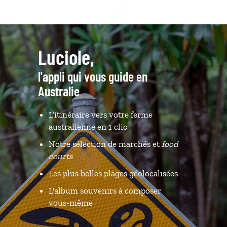
Luciole,
l'appli qui vous guide en
Australie
L’itinéraire vers votre ferme
australienne en 1 clic
Notre sélection de marchés et
food
courts
Les plus belles plages géolocalisées
L'album souvenirs à composer
vous-même