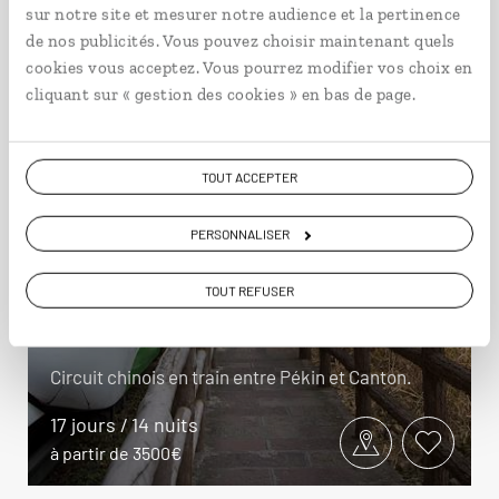
sur notre site et mesurer notre audience et la pertinence
de nos publicités. Vous pouvez choisir maintenant quels
cookies vous acceptez. Vous pourrez modifier vos choix en
cliquant sur « gestion des cookies » en bas de page.
TOUT ACCEPTER
PERSONNALISER
Un train pour l’empire du
TOUT REFUSER
Milieu
Circuit chinois en train entre Pékin et Canton.
17 jours / 14 nuits
à partir de 3500€